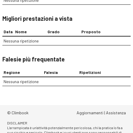
Nessuna ripetizione
Migliori prestazioni a vista
Data
Nome
Grado
Proposto
Nessuna ripetizione
Falesie più frequentate
Regione
Falesia
Ripetizioni
Nessuna ripetizione
© Climbook
Aggiornamenti
|
Assistenza
DISCLAIMER
L'arrampicata è un'attività potenzialmente pericolosa, chi la pratica lo fa a
suo rischio e pericolo. Climbook e i suoi utenti non sono responsabili di