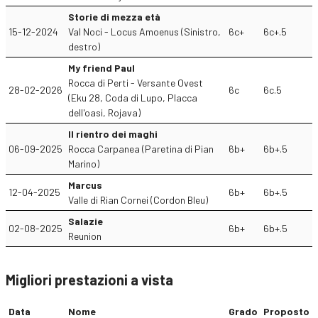
Storie di mezza età
15-12-2024
Val Noci - Locus Amoenus (Sinistro,
6c+
6c+.5
destro)
My friend Paul
Rocca di Perti - Versante Ovest
28-02-2026
6c
6c.5
(Eku 28, Coda di Lupo, Placca
dell'oasi, Rojava)
Il rientro dei maghi
06-09-2025
Rocca Carpanea (Paretina di Pian
6b+
6b+.5
Marino)
Marcus
12-04-2025
6b+
6b+.5
Valle di Rian Cornei (Cordon Bleu)
Salazie
02-08-2025
6b+
6b+.5
Reunion
Migliori prestazioni a vista
Data
Nome
Grado
Proposto