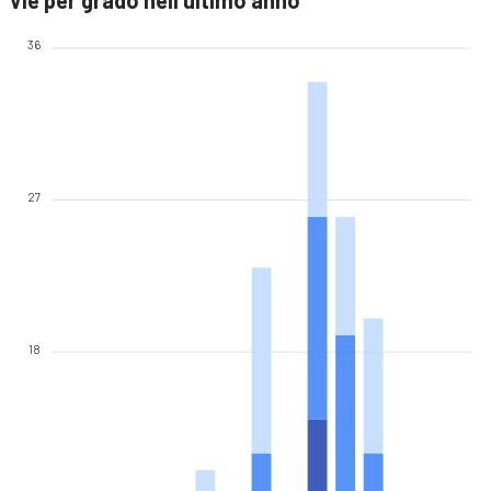
Vie per grado nell'ultimo anno
36
27
18