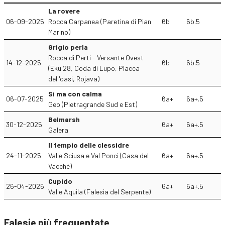
La rovere
06-09-2025
Rocca Carpanea (Paretina di Pian
6b
6b.5
Marino)
Grigio perla
Rocca di Perti - Versante Ovest
14-12-2025
6b
6b.5
(Eku 28, Coda di Lupo, Placca
dell'oasi, Rojava)
Si ma con calma
06-07-2025
6a+
6a+.5
Geo (Pietragrande Sud e Est)
Belmarsh
30-12-2025
6a+
6a+.5
Galera
Il tempio delle clessidre
24-11-2025
Valle Sciusa e Val Ponci (Casa del
6a+
6a+.5
Vacchè)
Cupido
26-04-2026
6a+
6a+.5
Valle Aquila (Falesia del Serpente)
Falesie più frequentate