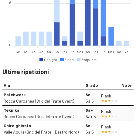
9
0
3c
4a
4b
4c
5a
5b
5b+
5c
5c+
6a
6a+
6b
6b+
6c
7a
Onsight
Flash
Rotpunkt
Ultime ripetizioni
Via
Grado
Note
Patchwork
6a
Flash
Rocca Carpanea (Bric del Frate Ovest)
6a.5
Teknika
6a+
Flash
Rocca Carpanea (Bric del Frate Ovest)
6a+.5
Ghiro ghisato
6a
Flash
Valle Aquila (Bric del Frate - Destro Nord)
6a.5