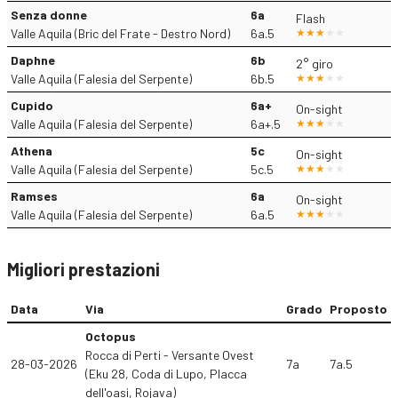
Senza donne
6a
Flash
Valle Aquila (Bric del Frate - Destro Nord)
6a.5
Daphne
6b
2° giro
Valle Aquila (Falesia del Serpente)
6b.5
Cupido
6a+
On-sight
Valle Aquila (Falesia del Serpente)
6a+.5
Athena
5c
On-sight
Valle Aquila (Falesia del Serpente)
5c.5
Ramses
6a
On-sight
Valle Aquila (Falesia del Serpente)
6a.5
Migliori prestazioni
Data
Via
Grado
Proposto
Octopus
Rocca di Perti - Versante Ovest
28-03-2026
7a
7a.5
(Eku 28, Coda di Lupo, Placca
dell'oasi, Rojava)