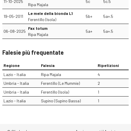
11-10-2025
5c
5c.5
Ripa Majala
Le mele della bionda L1
19-05-2011
5b+
5a+.5
Ferentillo (Isola)
Fax totum
06-08-2025
5a+
5a+.5
Ripa Majala
Falesie più frequentate
Regione
Falesia
Ripetizioni
Lazio - Italia
Ripa Majala
4
Umbria - Italia
Ferentillo (Le Mummie)
2
Umbria - Italia
Ferentillo (Isola)
1
Lazio - Italia
Supino (Supino Bassa)
1