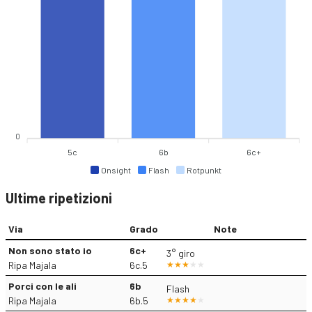
0
5c
6b
6c+
Onsight
Flash
Rotpunkt
Ultime ripetizioni
Via
Grado
Note
Non sono stato io
6c+
3° giro
Ripa Majala
6c.5
Porci con le ali
6b
Flash
Ripa Majala
6b.5