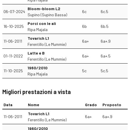
Bloom-bloom L2
06-07-2024
6c
6c.5
Supino (Supino Bassa)
Porci con le ali
16-10-2025
6b
6b.5
Ripa Majala
Tovarich L1
11-06-2011
6a+
6a+.9
Ferentillo (Le Mummie)
Latte e B
01-11-2022
6a+
6a+.5
Ferentillo (Le Mummie)
1960/2010
11-10-2025
5c
5c.5
Ripa Majala
Migliori prestazioni a vista
Data
Nome
Grado
Proposto
Tovarich L1
11-06-2011
6a+
6a+.9
Ferentillo (Le Mummie)
1960/2010