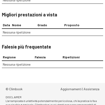
Nessuna ripetizione
Migliori prestazioni a vista
Data
Nome
Grado
Proposto
Nessuna ripetizione
Falesie più frequentate
Regione
Falesia
Ripetizioni
Nessuna ripetizione
© Climbook
Aggiornamenti
|
Assistenza
DISCLAIMER
L'arrampicata è un'attività potenzialmente pericolosa, chi la pratica lo fa a
suo rischio e pericolo. Climbook e i suoi utenti non sono responsabili di