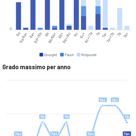
0
6a
6a/6a+
6a+
6a+/6b
6b
6b/6b+
6b+
6b+/6c
6c
6c+
6c+/7a
7a
7a+
7a+/7b
7b
7b+
Onsight
Flash
Rotpunkt
Grado massimo per anno
7b+
7b+
7b
7b
7b
7a+
7a+
7a+
7a+