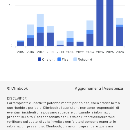
30
0
2015
2016
2017
2018
2019
2020
2022
2023
2024
2025
2026
Onsight
Flash
Rotpunkt
© Climbook
Aggiornamenti
|
Assistenza
DISCLAIMER
L'arrampicata è un'attività potenzialmente pericolosa, chi la pratica lo fa a
suo rischio e pericolo. Climbook e i suoi utenti non sono responsabili di
eventuali incidenti che possano accadere utilizzando le informazioni
presenti sul sito. È responsabilità esclusiva dell'utente assicurarsi di
verificare sul posto, di volta in volta e con l'aiuto di persone esperte, le
informazioni presenti su Climbook, prima di intraprendere qualsiasi