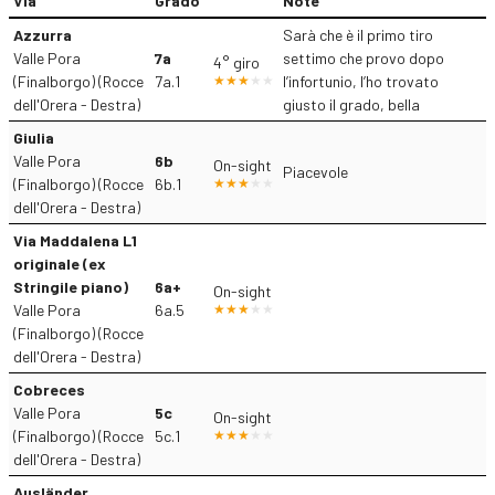
Via
Grado
Note
Azzurra
Sarà che è il primo tiro
Valle Pora
7a
settimo che provo dopo
4° giro
(Finalborgo) (Rocce
7a.1
l’infortunio, l’ho trovato
dell'Orera - Destra)
giusto il grado, bella
Giulia
Valle Pora
6b
On-sight
Piacevole
(Finalborgo) (Rocce
6b.1
dell'Orera - Destra)
Via Maddalena L1
originale (ex
Stringile piano)
6a+
On-sight
Valle Pora
6a.5
(Finalborgo) (Rocce
dell'Orera - Destra)
Cobreces
Valle Pora
5c
On-sight
(Finalborgo) (Rocce
5c.1
dell'Orera - Destra)
Ausländer