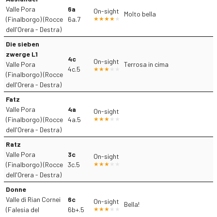
Valle Pora
6a
On-sight
Molto bella
(Finalborgo) (Rocce
6a.7
dell'Orera - Destra)
Die sieben
zwerge L1
4c
On-sight
Valle Pora
Terrosa in cima
4c.5
(Finalborgo) (Rocce
dell'Orera - Destra)
Fatz
Valle Pora
4a
On-sight
(Finalborgo) (Rocce
4a.5
dell'Orera - Destra)
Ratz
Valle Pora
3c
On-sight
(Finalborgo) (Rocce
3c.5
dell'Orera - Destra)
Donne
Valle di Rian Cornei
6c
On-sight
Bella!
(Falesia del
6b+.5