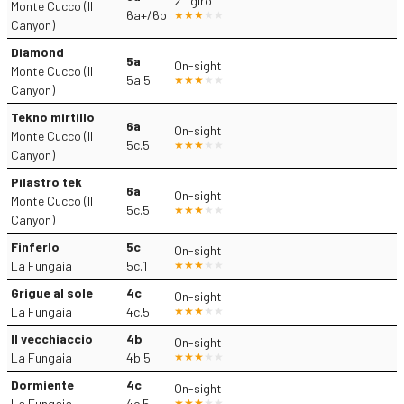
2° giro
Monte Cucco (Il
6a+/6b
Canyon)
Diamond
5a
On-sight
Monte Cucco (Il
5a.5
Canyon)
Tekno mirtillo
6a
On-sight
Monte Cucco (Il
5c.5
Canyon)
Pilastro tek
6a
On-sight
Monte Cucco (Il
5c.5
Canyon)
Finferlo
5c
On-sight
La Fungaia
5c.1
Grigue al sole
4c
On-sight
La Fungaia
4c.5
Il vecchiaccio
4b
On-sight
La Fungaia
4b.5
Dormiente
4c
On-sight
La Fungaia
4c.5