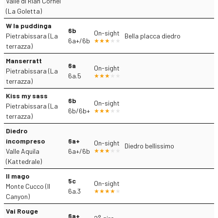
Valle di Rian Cornei
(La Goletta)
W la puddinga
6b
On-sight
Pietrabissara (La
Bella placca diedro
6a+/6b
terrazza)
Manserratt
6a
On-sight
Pietrabissara (La
6a.5
terrazza)
Kiss my sass
6b
On-sight
Pietrabissara (La
6b/6b+
terrazza)
Diedro
incompreso
6a+
On-sight
Diedro bellissimo
Valle Aquila
6a+/6b
(Kattedrale)
Il mago
5c
On-sight
Monte Cucco (Il
6a.3
Canyon)
Vai Rouge
6a+