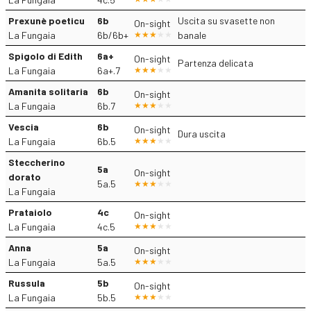
Prexunè poeticu
6b
Uscita su svasette non
On-sight
La Fungaia
6b/6b+
banale
Spigolo di Edith
6a+
On-sight
Partenza delicata
La Fungaia
6a+.7
Amanita solitaria
6b
On-sight
La Fungaia
6b.7
Vescia
6b
On-sight
Dura uscita
La Fungaia
6b.5
Steccherino
5a
On-sight
dorato
5a.5
La Fungaia
Prataiolo
4c
On-sight
La Fungaia
4c.5
Anna
5a
On-sight
La Fungaia
5a.5
Russula
5b
On-sight
La Fungaia
5b.5