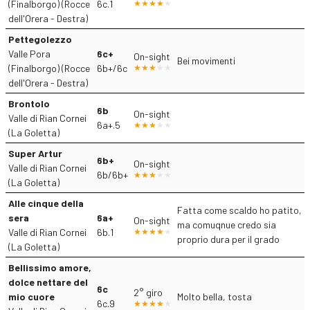
(Finalborgo) (Rocce
6c.1
dell'Orera - Destra)
Pettegolezzo
Valle Pora
6c+
On-sight
Bei movimenti
(Finalborgo) (Rocce
6b+/6c
dell'Orera - Destra)
Brontolo
6b
On-sight
Valle di Rian Cornei
6a+.5
(La Goletta)
Super Artur
6b+
On-sight
Valle di Rian Cornei
6b/6b+
(La Goletta)
Alle cinque della
Fatta come scaldo ho patito,
sera
6a+
On-sight
ma comuqnue credo sia
Valle di Rian Cornei
6b.1
proprio dura per il grado
(La Goletta)
Bellissimo amore,
dolce nettare del
6c
2° giro
mio cuore
Molto bella, tosta
6c.9