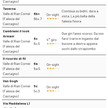
Castagno)
Taverna
Continua su biditi, dura a
Valle di Rian Cornei
6b+
On-sight
vista. La più bella della
(Falesia del
6b+.7
falesia finora
Castagno)
Cambiami il look
Due giri l’anno scorso. Da non
Armani
6c
farsi trarre in inganno dal
4° giro
Valle di Rian Cornei
6c.5
bucone a destra appena
(Falesia del
usciti dallo strapiombo
Castagno)
Il ricordo di fil
Valle di Rian Cornei
6a
On-sight
(Falesia del
6a.5
Castagno)
Van Gogh
Valle di Rian Cornei
5c
On-sight
(Falesia del
5c.3
Castagno)
Via Maddalena L1