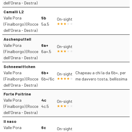
dell'Orera - Destra)
Camalli L2
Valle Pora
5b
On-sight
(Finalborgo) (Rocce
5a.5
dell'Orera - Destra)
Aschenputtell
Valle Pora
6a+
On-sight
(Finalborgo) (Rocce
6a+.5
dell'Orera - Destra)
Schneewittchen
Valle Pora
6b+
Chapeau a chi la da 6b+, per
On-sight
(Finalborgo) (Rocce
6b+/6c
me davvero tosta, bellissima
dell'Orera - Destra)
Forte Poitrine
Valle Pora
4c
On-sight
(Finalborgo) (Rocce
4c.5
dell'Orera - Destra)
Il naso
Valle Pora
6c
On-sight