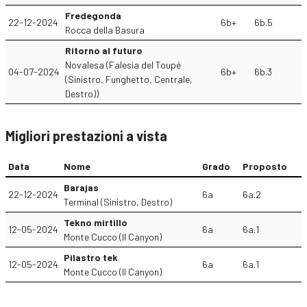
Fredegonda
22-12-2024
6b+
6b.5
Rocca della Basura
Ritorno al futuro
Novalesa (Falesia del Toupé
04-07-2024
6b+
6b.3
(Sinistro, Funghetto, Centrale,
Destro))
Migliori prestazioni a vista
Data
Nome
Grado
Proposto
Barajas
22-12-2024
6a
6a.2
Terminal (Sinistro, Destro)
Tekno mirtillo
12-05-2024
6a
6a.1
Monte Cucco (Il Canyon)
Pilastro tek
12-05-2024
6a
6a.1
Monte Cucco (Il Canyon)