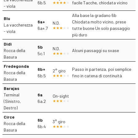
6b.5
facile Tacche, chiodata vicino
- viola
Alla base la gradano 6b
Blu
6a+
Chiodata molto vicino, prese
N.D.
La vaccherezza
6a+.7
tutte buone Un solo passaggio
- viola
più duro
Didì
5b
N.D.
Rocca della
Alcuni passaggi su svase
5c.1
Basura
Fredegonda
6b+
Passo in partenza, poi semplice
2° giro
Rocca della
6b.5
fino in catena di continuità
Basura
Barajas
Terminal
6a
On-sight
(Sinistro,
6a.2
Destro)
Circe
6b
3° giro
Rocca della
6b.4
Basura