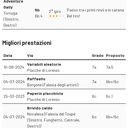
Adventure
Gally
6b
Passo tra i primi rinvii e in catena
2° giro
Tortuga
6b.4
Bel tiro!
(Sinistro,
Destro)
Migliori prestazioni
Data
Via
Grado
Proposto
Variabili aleatorie
10-08-2024
7a
7a.5
Placche di Lorenzo
Raffaello
04-07-2024
7a
6b+/6c
Borgone (Falesia degli artisti)
Paperin placchista
25-03-2023
6c
6c.1
Placche di Lorenzo
Brivido caldo
Novalesa (Falesia del Toupé
04-07-2024
6c
6b+/6c
(Sinistro, Funghetto, Centrale,
Destro))