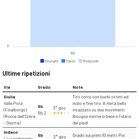
0
6b
Onsight
Flash
Rotpunkt
Ultime ripetizioni
Via
Grado
Note
Giulia
Tiro corto con buchi ottimi ad
Valle Pora
inizio e fine tiro. A metà bello
6b
3° giro
(Finalborgo)
incazzato su due movimenti.
6b.2
(Rocce dell'Orera
Bisogna mettersi bene e fidarsi
- Destra)
dei piedi
Indaco
6b
Grado sui primi 10 metri. Poi
2° giro
La vaccherezza