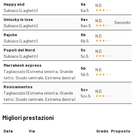
Happy end
6a
N.D.
Subiaco (Laghetti)
6a.5
Unlucky in love
6a+
N.D.
Secondo
Subiaco (Laghetti)
6a+.5
Rajche
6b
N.D.
Subiaco (Laghetti)
6b.5
Popoli del Nord
5c
N.D.
Subiaco (Laghetti)
5c.5
Marrakesh express
5b
N.D.
Tagliacozzo (Estrema sinistra, Grande
5b.5
tetto, Scudo centrale, Estrema destra)
Rosicamentos
5c+
N.D.
Tagliacozzo (Estrema sinistra, Grande
5c+.5
tetto, Scudo centrale, Estrema destra)
Migliori prestazioni
Data
Via
Grado
Proposto