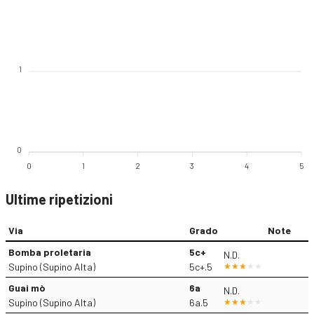
1
0
0
1
2
3
4
5
Ultime ripetizioni
Via
Grado
Note
Bomba proletaria
5c+
N.D.
Supino (Supino Alta)
5c+.5
Guai mò
6a
N.D.
Supino (Supino Alta)
6a.5