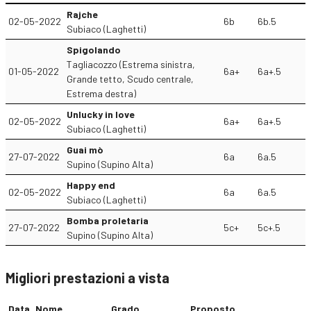
Rajche
02-05-2022
6b
6b.5
Subiaco (Laghetti)
Spigolando
Tagliacozzo (Estrema sinistra,
01-05-2022
6a+
6a+.5
Grande tetto, Scudo centrale,
Estrema destra)
Unlucky in love
02-05-2022
6a+
6a+.5
Subiaco (Laghetti)
Guai mò
27-07-2022
6a
6a.5
Supino (Supino Alta)
Happy end
02-05-2022
6a
6a.5
Subiaco (Laghetti)
Bomba proletaria
27-07-2022
5c+
5c+.5
Supino (Supino Alta)
Migliori prestazioni a vista
Data
Nome
Grado
Proposto