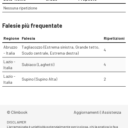
Nessuna ripetizione
Falesie più frequentate
Regione
Falesia
Ripetizioni
Abruzzo
Tagliacozzo (Estrema sinistra, Grande tetto,
4
- Italia
Scudo centrale, Estrema destra)
Lazio -
Subiaco (Laghetti)
4
Italia
Lazio -
Supino (Supino Alta)
2
Italia
© Climbook
Aggiornamenti
|
Assistenza
DISCLAIMER
L'arrampicata è un'attività potenzialmente pericolosa, chi la pratica lo fa a