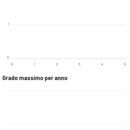
1
0
0
1
2
3
4
5
Grado massimo per anno