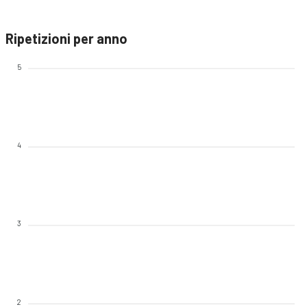
Ripetizioni per anno
5
4
3
2