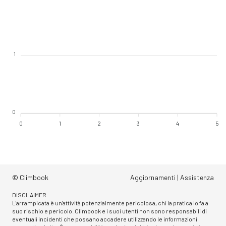
1
0
0
1
2
3
4
5
© Climbook
Aggiornamenti
|
Assistenza
DISCLAIMER
L'arrampicata è un'attività potenzialmente pericolosa, chi la pratica lo fa a
suo rischio e pericolo. Climbook e i suoi utenti non sono responsabili di
eventuali incidenti che possano accadere utilizzando le informazioni