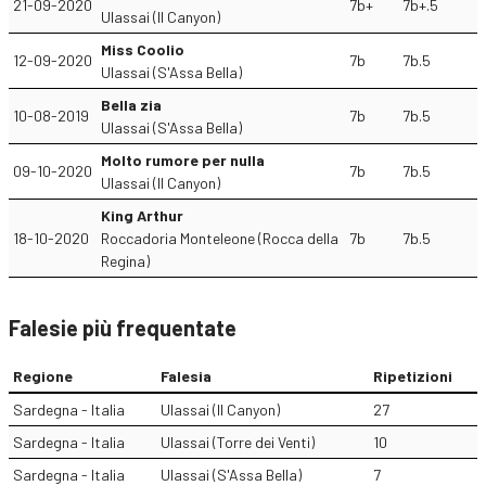
21-09-2020
7b+
7b+.5
Ulassai (Il Canyon)
Miss Coolio
12-09-2020
7b
7b.5
Ulassai (S'Assa Bella)
Bella zia
10-08-2019
7b
7b.5
Ulassai (S'Assa Bella)
Molto rumore per nulla
09-10-2020
7b
7b.5
Ulassai (Il Canyon)
King Arthur
18-10-2020
Roccadoria Monteleone (Rocca della
7b
7b.5
Regina)
Falesie più frequentate
Regione
Falesia
Ripetizioni
Sardegna - Italia
Ulassai (Il Canyon)
27
Sardegna - Italia
Ulassai (Torre dei Venti)
10
Sardegna - Italia
Ulassai (S'Assa Bella)
7