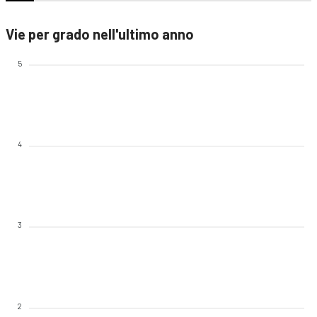
Vie per grado nell'ultimo anno
5
4
3
2