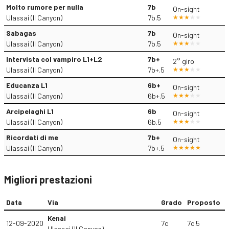
Molto rumore per nulla
7b
On-sight
Ulassai (Il Canyon)
7b.5
Sabagas
7b
On-sight
Ulassai (Il Canyon)
7b.5
Intervista col vampiro L1+L2
7b+
2° giro
Ulassai (Il Canyon)
7b+.5
Educanza L1
6b+
On-sight
Ulassai (Il Canyon)
6b+.5
Arcipelaghi L1
6b
On-sight
Ulassai (Il Canyon)
6b.5
Ricordati di me
7b+
On-sight
Ulassai (Il Canyon)
7b+.5
Migliori prestazioni
Data
Via
Grado
Proposto
Kenai
12-09-2020
7c
7c.5
Ulassai (Il Canyon)