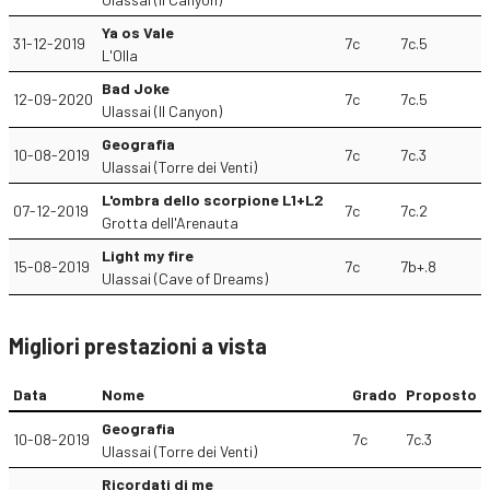
Ya os Vale
31-12-2019
7c
7c.5
L'Olla
Bad Joke
12-09-2020
7c
7c.5
Ulassai (Il Canyon)
Geografia
10-08-2019
7c
7c.3
Ulassai (Torre dei Venti)
L'ombra dello scorpione L1+L2
07-12-2019
7c
7c.2
Grotta dell'Arenauta
Light my fire
15-08-2019
7c
7b+.8
Ulassai (Cave of Dreams)
Migliori prestazioni a vista
Data
Nome
Grado
Proposto
Geografia
10-08-2019
7c
7c.3
Ulassai (Torre dei Venti)
Ricordati di me