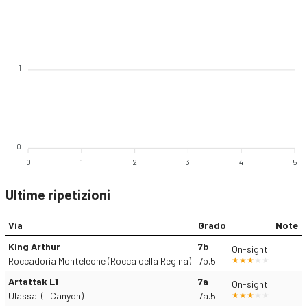
1
0
0
1
2
3
4
5
Ultime ripetizioni
Via
Grado
Note
King Arthur
7b
On-sight
Roccadoria Monteleone (Rocca della Regina)
7b.5
Artattak L1
7a
On-sight
Ulassai (Il Canyon)
7a.5