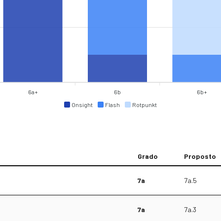
6a+
6b
6b+
Onsight
Flash
Rotpunkt
Grado
Proposto
7a
7a.5
7a
7a.3