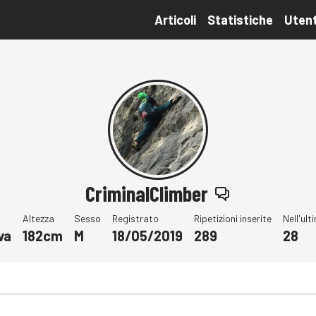
Articoli
Statistiche
Utent
CriminalClimber
Altezza
Sesso
Registrato
Ripetizioni inserite
Nell'ul
va
182cm
M
18/05/2019
289
28