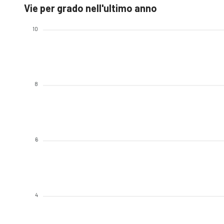
Vie per grado nell'ultimo anno
10
8
6
4