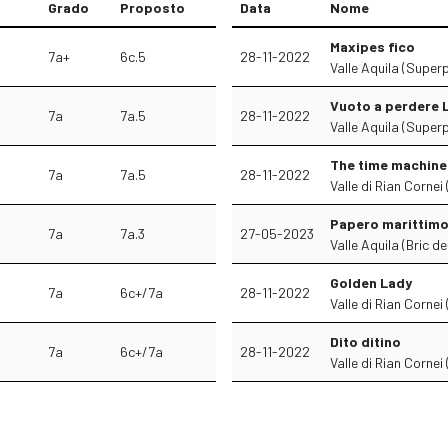
Grado
Proposto
Data
Nome
Maxipes fico
7a+
6c.5
28-11-2022
Valle Aquila (Super
Vuoto a perdere 
7a
7a.5
28-11-2022
Valle Aquila (Super
The time machine
7a
7a.5
28-11-2022
Valle di Rian Cornei
Papero marittim
7a
7a.3
27-05-2023
Valle Aquila (Bric d
Golden Lady
7a
6c+/7a
28-11-2022
Valle di Rian Cornei 
Dito ditino
7a
6c+/7a
28-11-2022
Valle di Rian Corne