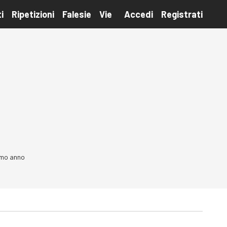
i
Ripetizioni
Falesie
Vie
Accedi
Registrati
timo anno