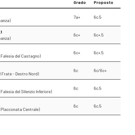
Grado
Proposto
7a+
6c.5
panza)
L1
6c+
6c+.5
panza)
6c+
6c+.5
 (Falesia del Castagno)
o
6c
6c/6c+
el Frate - Destro Nord)
6c
6c.5
(Falesia del Silenzio Inferiore)
6c
6c.5
i (Placconata Centrale)