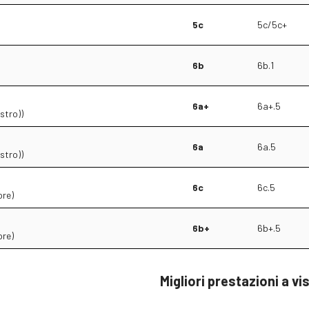
5c
5c/5c+
6b
6b.1
6a+
6a+.5
stro))
6a
6a.5
stro))
6c
6c.5
ore)
6b+
6b+.5
ore)
Migliori prestazioni a vi