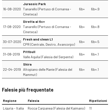
Jurassic Park
16-08-2020
Tanarello (Pertuso di Cornarea -
6b+
6b+.9
Cineteca)
Diretta al 6c+
17-08-2020
Tanarello (Pertuso di Cornarea -
6b+
6b+.8
Cineteca)
Fresh and clean L1
30-07-2020
6b+
6b+.5
CPR (Centrale, Destro, Avancorpo)
Pittbull
31-08-2019
6b+
6b+.1
Valle Aquila (Falesia del Serpente)
Shira
22-04-2019
Altopiano delle Manie (Falesia del
6b+
6b+.1
Mammut)
Falesie più frequentate
Regione
Falesia
Ripetizioni
Liguria - Italia
Rocca Carpanea (Falesia del Kaimano)
11