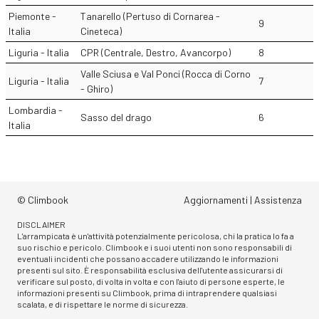
Piemonte -
Tanarello (Pertuso di Cornarea -
9
Italia
Cineteca)
Liguria - Italia
CPR (Centrale, Destro, Avancorpo)
8
Valle Sciusa e Val Ponci (Rocca di Corno
Liguria - Italia
7
- Ghiro)
Lombardia -
Sasso del drago
6
Italia
© Climbook
Aggiornamenti
|
Assistenza
DISCLAIMER
L'arrampicata è un'attività potenzialmente pericolosa, chi la pratica lo fa a
suo rischio e pericolo. Climbook e i suoi utenti non sono responsabili di
eventuali incidenti che possano accadere utilizzando le informazioni
presenti sul sito. È responsabilità esclusiva dell'utente assicurarsi di
verificare sul posto, di volta in volta e con l'aiuto di persone esperte, le
informazioni presenti su Climbook, prima di intraprendere qualsiasi
scalata, e di rispettare le norme di sicurezza.