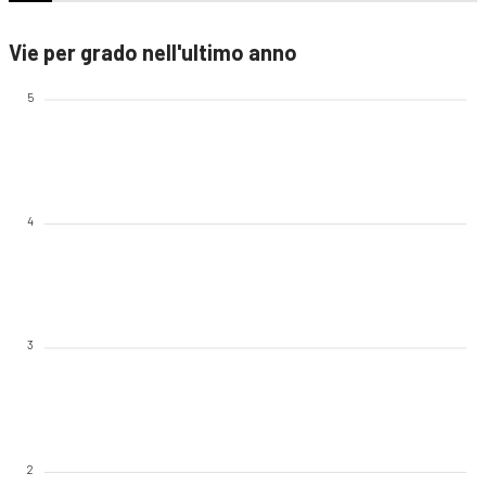
Vie per grado nell'ultimo anno
5
4
3
2