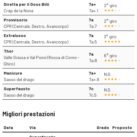
Diretta per il Doss Bilìi
7a+
2° giro
Cràp de la Nona
7a+.1
Provvisorio
7a
2° giro
CPR (Centrale, Destro, Avancorpo)
7a.7
Extralusso
7a
3° giro
CPR (Centrale, Destro, Avancorpo)
7a.5
Thor
7a
6° giro
Valle Sciusa e Val Ponci (Rocca di Corno -
7a.8
Ghiro)
Manicure
7a+
N.D.
Sasso del drago
7a+.9
Superfausto
7c
N.D.
Sasso del drago
7c.5
Migliori prestazioni
Data
Via
Grado
Proposto
Superfausto