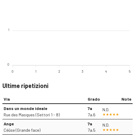
1
0
0
1
2
3
4
5
Ultime ripetizioni
Via
Grado
Note
Dans un monde ideale
7a
N.D.
Rue des Masques (Settori 1 - 8)
7a.6
Ange
7a
N.D.
Céüse (Grande face)
7a.5