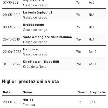
07-10-2021
7c
7c.5
Sasso del drago
La burla (spigolo)
29-05-2019
7b
7b.4
Sasso del drago
Braccobaldo
08-09-2018
7b
7b.1
Sasso del drago
Vado a mangiare dalla mamma
26-10-2018
7a+
7b.1
Sasso del drago
Manicure
22-04-2022
7a+
7a+.9
Sasso del drago
Diretta per il Doss Bilìi
18-06-2022
7a+
7a+.1
Cràp de la Nona
Migliori prestazioni a vista
Data
Nome
Grado
Proposto
Merlot
28-08-2019
6c
6c.4
Enoteca