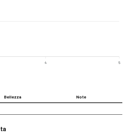
4
5
Bellezza
Note
sta