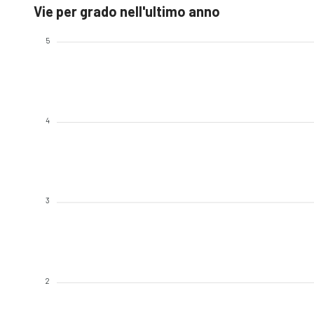
Vie per grado nell'ultimo anno
5
4
3
2