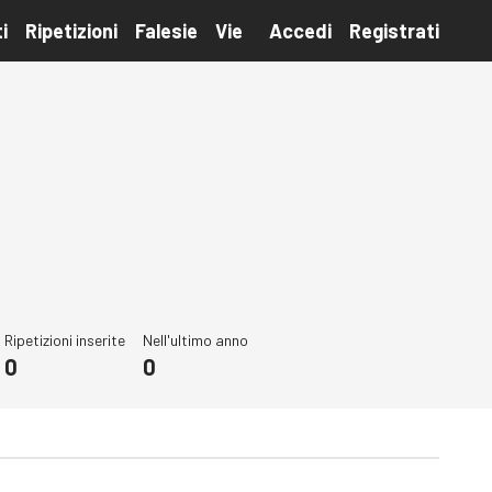
i
Ripetizioni
Falesie
Vie
Accedi
Registrati
Ripetizioni inserite
Nell'ultimo anno
0
0