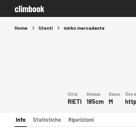
climbook
Home
Utenti
mirko mercadante
Città
Altezza
Sesso
Sito 
RIETI
185cm
M
htt
Info
Statistiche
Ripetizioni