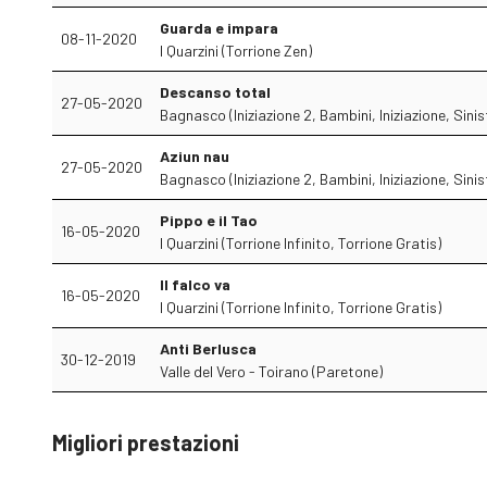
Guarda e impara
08-11-2020
I Quarzini (Torrione Zen)
Descanso total
27-05-2020
Bagnasco (Iniziazione 2, Bambini, Iniziazione, Sini
Aziun nau
27-05-2020
Bagnasco (Iniziazione 2, Bambini, Iniziazione, Sini
Pippo e il Tao
16-05-2020
I Quarzini (Torrione Infinito, Torrione Gratis)
Il falco va
16-05-2020
I Quarzini (Torrione Infinito, Torrione Gratis)
Anti Berlusca
30-12-2019
Valle del Vero - Toirano (Paretone)
Migliori prestazioni