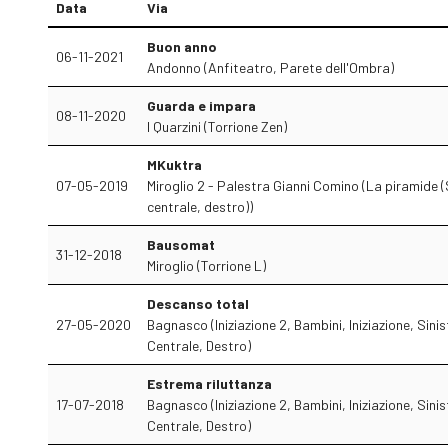
Data
Via
Buon anno
06-11-2021
Andonno (Anfiteatro, Parete dell'Ombra)
Guarda e impara
08-11-2020
I Quarzini (Torrione Zen)
MKuktra
07-05-2019
Miroglio 2 - Palestra Gianni Comino (La piramide (
centrale, destro))
Bausomat
31-12-2018
Miroglio (Torrione L)
Descanso total
27-05-2020
Bagnasco (Iniziazione 2, Bambini, Iniziazione, Sinis
Centrale, Destro)
Estrema riluttanza
17-07-2018
Bagnasco (Iniziazione 2, Bambini, Iniziazione, Sinis
Centrale, Destro)