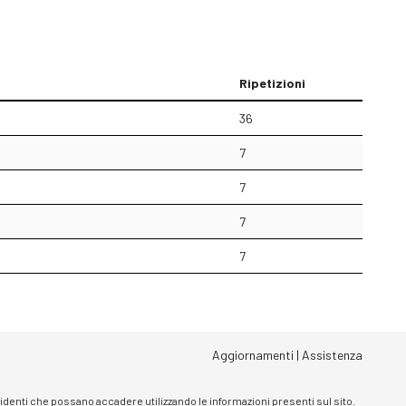
Ripetizioni
36
7
7
7
7
Aggiornamenti
|
Assistenza
ncidenti che possano accadere utilizzando le informazioni presenti sul sito.