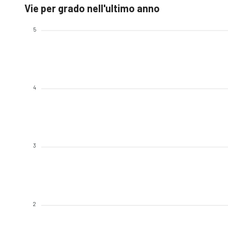
Vie per grado nell'ultimo anno
5
4
3
2