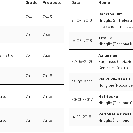
Grado
Proposto
Data
Nome
Bacciballum
7b+
7b+.3
21-04-2019
Miroglio 2 - Palestr
The school area, J
7b
7b.5
Tito L2
15-06-2018
Miroglio (Torrione N
Sinistro,
7b
7a.5
Aziun nau
27-05-2020
Bagnasco (Iniziazion
Centrale, Destro)
7a+
7a+.5
Via Pukli-Mao L1
03-09-2019
Mongioie (Rocca de
tro,
7a+
7a+.5
Matrioska
20-05-2017
Miroglio (Torrione G
Périphérie Ovest
14-10-2018
tro,
7a+
7a+.5
Miroglio (Torrione T