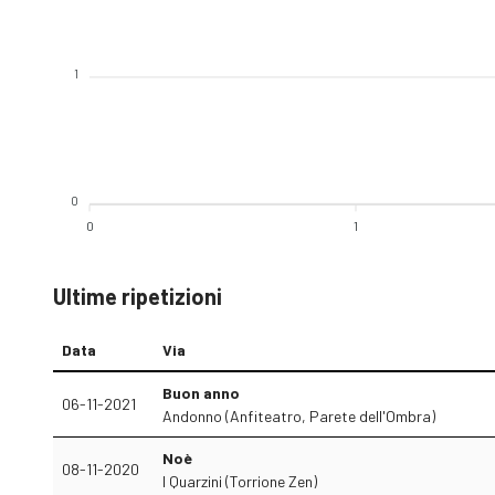
1
0
0
1
Ultime ripetizioni
Data
Via
Buon anno
06-11-2021
Andonno (Anfiteatro, Parete dell'Ombra)
Noè
08-11-2020
I Quarzini (Torrione Zen)