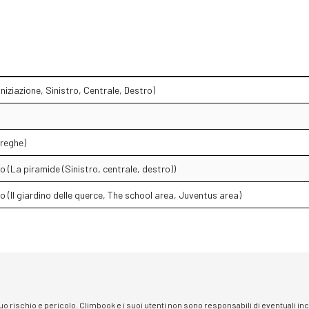
niziazione, Sinistro, Centrale, Destro)
treghe)
o (La piramide (Sinistro, centrale, destro))
o (Il giardino delle querce, The school area, Juventus area)
 suo rischio e pericolo. Climbook e i suoi utenti non sono responsabili di eventuali i