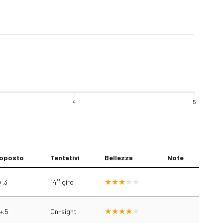
4
5
oposto
Tentativi
Bellezza
Note
+.3
14° giro
+.5
On-sight