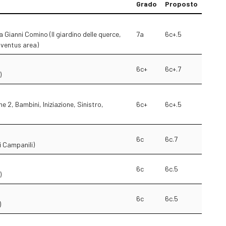
Grado
Proposto
a Gianni Comino (Il giardino delle querce,
7a
6c+.5
uventus area)
6c+
6c+.7
)
e 2, Bambini, Iniziazione, Sinistro,
6c+
6c+.5
6c
6c.7
i Campanili)
6c
6c.5
)
6c
6c.5
)