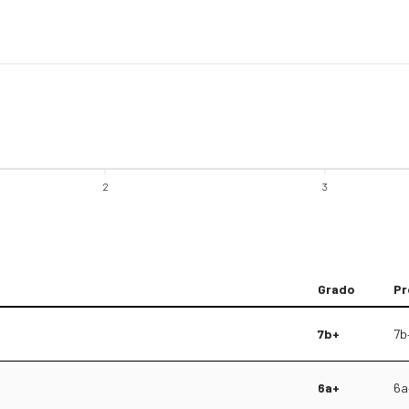
2
3
Grado
Pr
7b+
7b
6a+
6a