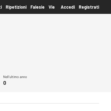
i
Ripetizioni
Falesie
Vie
Accedi
Registrati
Nell'ultimo anno
0