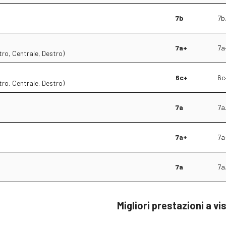
7b
7b
7a+
7a
stro, Centrale, Destro)
6c+
6c
stro, Centrale, Destro)
7a
7a
7a+
7a
7a
7a
Migliori prestazioni a vi