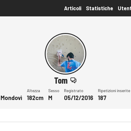
Articoli
Statistiche
Utent
Tom
Altezza
Sesso
Registrato
Ripetizioni inserite
 Mondovì
182cm
M
05/12/2016
187