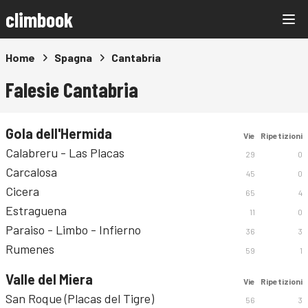
climbook
Home
Spagna
Cantabria
Falesie Cantabria
Gola dell'Hermida
Vie
Ripetizioni
Calabreru - Las Placas
29
0
Carcalosa
45
0
Cicera
65
4
Estraguena
11
0
Paraiso - Limbo - Infierno
36
3
Rumenes
59
1
Valle del Miera
Vie
Ripetizioni
San Roque (Placas del Tigre)
56
3