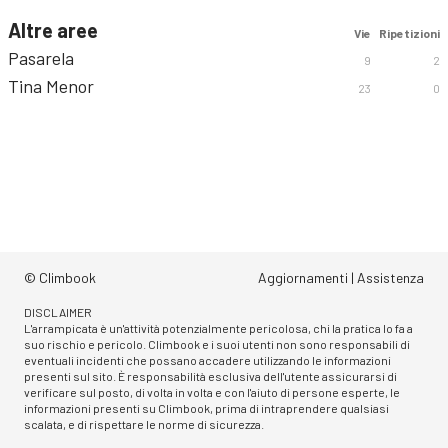
Altre aree
Vie
Ripetizioni
Pasarela
9
2
Tina Menor
23
0
© Climbook
Aggiornamenti
|
Assistenza
DISCLAIMER
L'arrampicata è un'attività potenzialmente pericolosa, chi la pratica lo fa a
suo rischio e pericolo. Climbook e i suoi utenti non sono responsabili di
eventuali incidenti che possano accadere utilizzando le informazioni
presenti sul sito. È responsabilità esclusiva dell'utente assicurarsi di
verificare sul posto, di volta in volta e con l'aiuto di persone esperte, le
informazioni presenti su Climbook, prima di intraprendere qualsiasi
scalata, e di rispettare le norme di sicurezza.