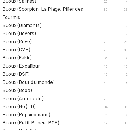
Buoux (Salinas)
23
4
Buoux (Scorpion, La Plage, Pilier des
69
25
Fourmis)
Buoux (Diamants)
19
0
Buoux (Dévers)
11
2
Buoux (Rêve)
26
23
Buoux (GVB)
28
67
Buoux (Fakir)
34
9
Buoux (Excalibur)
46
10
Buoux (DSF)
19
2
Buoux (Bout du monde)
30
8
Buoux (Béda)
19
1
Buoux (Autoroute)
29
1
Buoux (No (L1))
14
13
Buoux (Pepsicomane)
31
2
Buoux (Petit Prince, PGF)
19
13