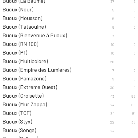
Buoux (La Baume)
37
2
Buoux (Nour)
5
0
Buoux (Mousson)
5
0
Buoux (Tataouine)
8
0
Buoux (Bienvenue à Buoux)
7
0
Buoux (RN 100)
10
0
Buoux (P1)
10
0
Buoux (Multicolore)
26
0
Buoux (Empire des Lumieres)
7
0
Buoux (Pamazone)
9
0
Buoux (Extreme Ouest)
30
0
Buoux (Croisette)
43
85
Buoux (Mur Zappa)
24
60
Buoux (TCF)
34
51
Buoux (Styx)
22
36
Buoux (Songe)
24
9