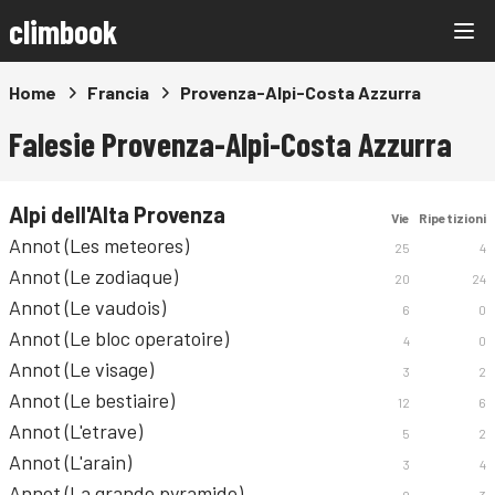
climbook
Home
Francia
Provenza-Alpi-Costa Azzurra
Falesie Provenza-Alpi-Costa Azzurra
Alpi dell'Alta Provenza
Vie
Ripetizioni
Annot (Les meteores)
25
4
Annot (Le zodiaque)
20
24
Annot (Le vaudois)
6
0
Annot (Le bloc operatoire)
4
0
Annot (Le visage)
3
2
Annot (Le bestiaire)
12
6
Annot (L'etrave)
5
2
Annot (L'arain)
3
4
Annot (La grande pyramide)