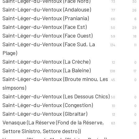
Saint-Léger-du-Ventoux (Face Nord)
73
30
Saint-Léger-du-Ventoux (Andalouse)
77
26
Saint-Léger-du-Ventoux (Praniania)
66
6
Saint-Léger-du-Ventoux (Face Est)
50
29
Saint-Léger-du-Ventoux (Face Ouest)
59
18
Saint-Léger-du-Ventoux (Face Sud, La
134
11
Plage)
Saint-Léger-du-Ventoux (La Crèche)
12
0
Saint-Léger-du-Ventoux (La Baleine)
138
17
Saint-Léger-du-Ventoux (Broute minou, Les
45
0
simpsons)
Saint-Léger-du-Ventoux (Les Dessous Chics)
50
0
Saint-Léger-du-Ventoux (Congestion)
10
0
Saint-Léger-du-Ventoux (Gibraltar)
13
0
Venasque (La Réserve (Fond de la Réserve,
63
13
Settore Sinistro, Settore destro))