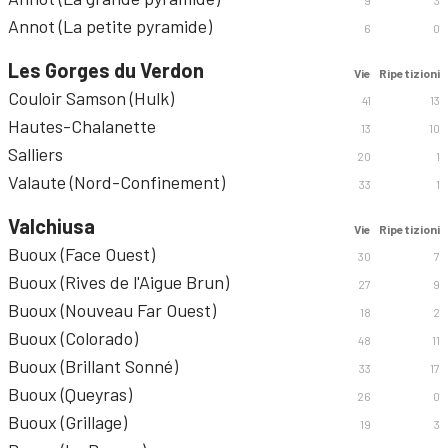
9
3
Annot (La petite pyramide)
6
0
Les Gorges du Verdon
Vie
Ripetizioni
Couloir Samson (Hulk)
41
13
Hautes-Chalanette
13
10
Salliers
20
1
Valaute (Nord-Confinement)
33
1
Valchiusa
Vie
Ripetizioni
Buoux (Face Ouest)
30
7
Buoux (Rives de l'Aigue Brun)
27
9
Buoux (Nouveau Far Ouest)
18
2
Buoux (Colorado)
48
11
Buoux (Brillant Sonné)
33
17
Buoux (Queyras)
26
0
Buoux (Grillage)
19
3