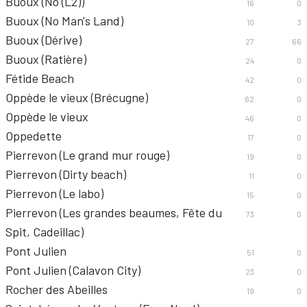
Buoux (No (L2))
16
0
Buoux (No Man's Land)
10
3
Buoux (Dérive)
27
66
Buoux (Ratière)
24
0
Fétide Beach
42
0
Oppède le vieux (Brécugne)
62
0
Oppède le vieux
46
0
Oppedette
17
0
Pierrevon (Le grand mur rouge)
19
0
Pierrevon (Dirty beach)
11
0
Pierrevon (Le labo)
15
0
Pierrevon (Les grandes beaumes, Fête du
73
0
Spit, Cadeillac)
Pont Julien
51
0
Pont Julien (Calavon City)
23
0
Rocher des Abeilles
19
0