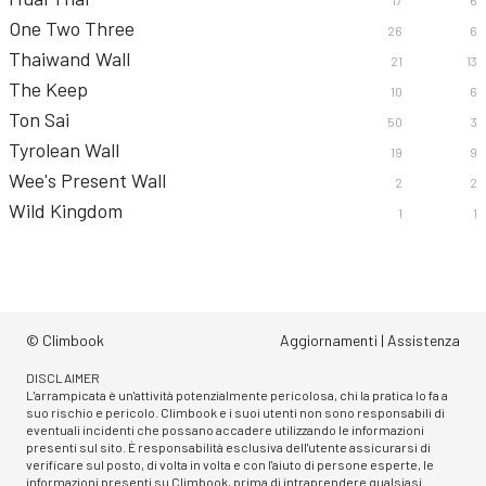
17
6
One Two Three
26
6
Thaiwand Wall
21
13
The Keep
10
6
Ton Sai
50
3
Tyrolean Wall
19
9
Wee's Present Wall
2
2
Wild Kingdom
1
1
© Climbook
Aggiornamenti
|
Assistenza
DISCLAIMER
L'arrampicata è un'attività potenzialmente pericolosa, chi la pratica lo fa a
suo rischio e pericolo. Climbook e i suoi utenti non sono responsabili di
eventuali incidenti che possano accadere utilizzando le informazioni
presenti sul sito. È responsabilità esclusiva dell'utente assicurarsi di
verificare sul posto, di volta in volta e con l'aiuto di persone esperte, le
informazioni presenti su Climbook, prima di intraprendere qualsiasi