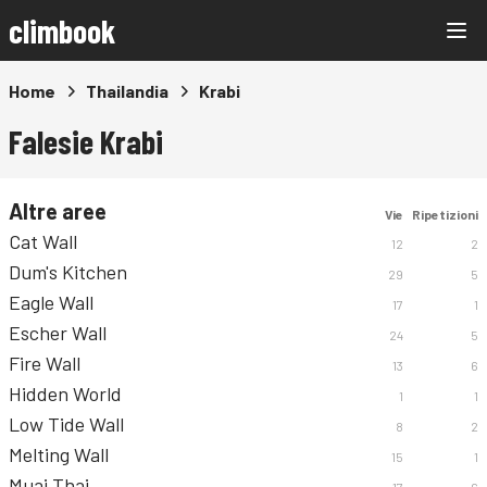
climbook
Home
Thailandia
Krabi
Falesie Krabi
Altre aree
Vie
Ripetizioni
Cat Wall
12
2
Dum's Kitchen
29
5
Eagle Wall
17
1
Escher Wall
24
5
Fire Wall
13
6
Hidden World
1
1
Low Tide Wall
8
2
Melting Wall
15
1
Muai Thai