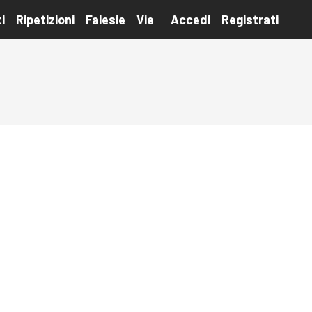
i
Ripetizioni
Falesie
Vie
Accedi
Registrati