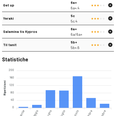
6a+
Get up
6a+.4
5c
Yeraki
5c.4
6a+
Salamina tis Kypros
6a/6a+
5b+
Til tanit
5b+.6
Statistiche
200
160
Ripetizioni
120
80
40
0
aprile
maggio
giugno
agosto
ottobre
luglio