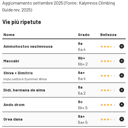
Aggiornamento settembre 2025 (Fonte: Kalymnos Climbing
Guide rev. 2025)
Vie più ripetute
Nome
Grado
Bellezza
6a
Ammohostos vasilevousa
6a.4
6b+
Maccabi
6b+.2
6a+
Shiva + Dimitris
6a.4
Inizio settore Summer Wine
6a
Didi, hermana de alma
6a.2
6c
Ando drom
6b+.5
6a+
Orea dana
6a+.5