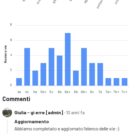
settembre
8
6
Numero vie
4
2
0
4a
4c
5a
5b+
5c
6a
6a+
6b
6b+
6c
7a
7a+
7b+
7c+
Commenti
Giulia - gi erre [admin]
∙ 10 anni fa
Aggiornamento
Abbiamo completato e aggiornato l'elenco delle vie :)