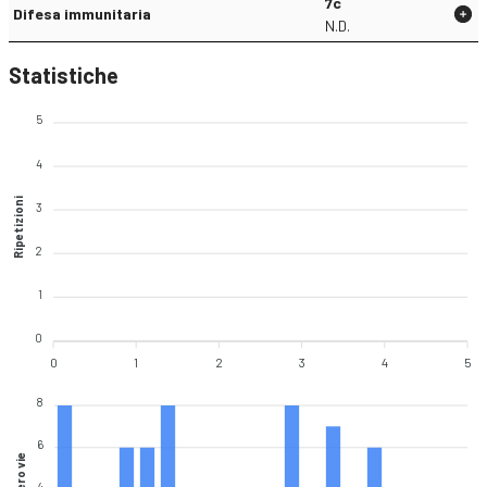
7c
Difesa immunitaria
N.D.
Statistiche
5
4
Ripetizioni
3
2
1
0
0
1
2
3
4
5
8
6
Numero vie
4