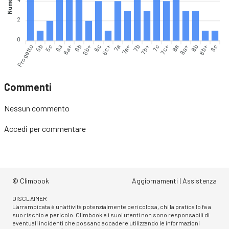
2
0
Progetto
5b
5c
6a
6a+
6b
6b+
6c
6c+
7a
7a+
7b
7b+
7c
7c+
8a
8a+
8b
8b+
8c
Commenti
Nessun commento
Accedi
per commentare
© Climbook
Aggiornamenti
|
Assistenza
DISCLAIMER
L'arrampicata è un'attività potenzialmente pericolosa, chi la pratica lo fa a
suo rischio e pericolo. Climbook e i suoi utenti non sono responsabili di
eventuali incidenti che possano accadere utilizzando le informazioni