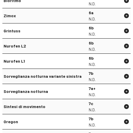
Bioritmo
N.D.
6a
Zimox
N.D.
6b
Grintuss
N.D.
6b
Nurofen L2
N.D.
6b
Nurofen L1
N.D.
7b
Sorveglianza notturna variante sinistra
N.D.
7a+
Sorveglianza notturna
N.D.
7c
Sintesi di movimento
N.D.
7b
Oregon
N.D.