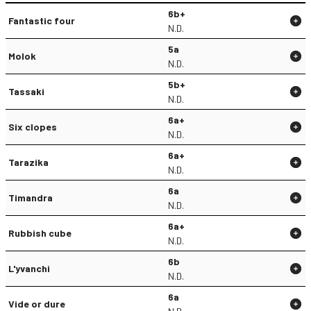
6b+
Fantastic four
N.D.
5a
Molok
N.D.
5b+
Tassaki
N.D.
6a+
Six clopes
N.D.
6a+
Tarazika
N.D.
6a
Timandra
N.D.
6a+
Rubbish cube
N.D.
6b
L'yvanchi
N.D.
6a
Vide or dure