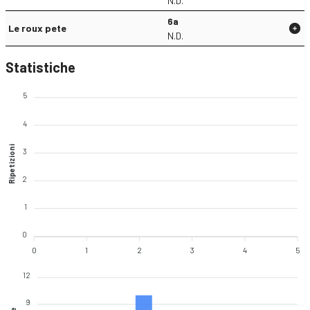
N.D.
6a
Le roux pete
N.D.
Statistiche
5
4
Ripetizioni
3
2
1
0
0
1
2
3
4
5
12
9