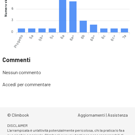
Numero vie
6
3
0
Progetto
5a
5b+
5c
6a
6b
6b+
6c
6c+
7a
6a+
Commenti
Nessun commento
Accedi
per commentare
© Climbook
Aggiornamenti
|
Assistenza
DISCLAIMER
L'arrampicata è un'attività potenzialmente pericolosa, chi la pratica lo fa a