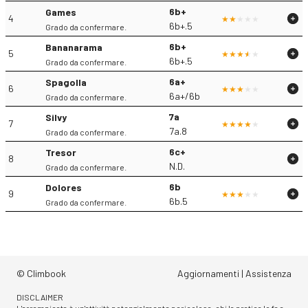
6b+
Games
4
6b+.5
Grado da confermare.
6b+
Bananarama
5
6b+.5
Grado da confermare.
6a+
Spagolla
6
6a+/6b
Grado da confermare.
7a
Silvy
7
7a.8
Grado da confermare.
6c+
Tresor
8
N.D.
Grado da confermare.
6b
Dolores
9
6b.5
Grado da confermare.
© Climbook
Aggiornamenti
|
Assistenza
DISCLAIMER