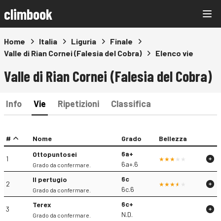
climbook
Home
Italia
Liguria
Finale
Valle di Rian Cornei (Falesia del Cobra)
Elenco vie
Valle di Rian Cornei (Falesia del Cobra)
Info
Vie
Ripetizioni
Classifica
#
Nome
Grado
Bellezza
6a+
Ottopuntosei
1
6a+.6
Grado da confermare.
6c
Il pertugio
2
6c.6
Grado da confermare.
6c+
Terex
3
N.D.
Grado da confermare.