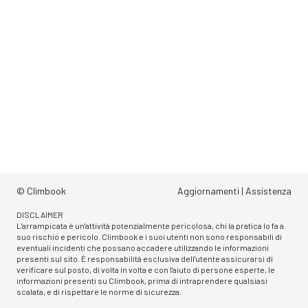
© Climbook
Aggiornamenti
|
Assistenza
DISCLAIMER
L'arrampicata è un'attività potenzialmente pericolosa, chi la pratica lo fa a
suo rischio e pericolo. Climbook e i suoi utenti non sono responsabili di
eventuali incidenti che possano accadere utilizzando le informazioni
presenti sul sito. È responsabilità esclusiva dell'utente assicurarsi di
verificare sul posto, di volta in volta e con l'aiuto di persone esperte, le
informazioni presenti su Climbook, prima di intraprendere qualsiasi
scalata, e di rispettare le norme di sicurezza.