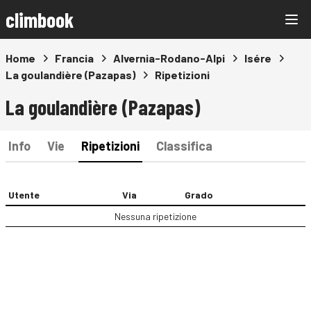
climbook
Home
Francia
Alvernia-Rodano-Alpi
Isére
La goulandière (Pazapas)
Ripetizioni
La goulandière (Pazapas)
Info
Vie
Ripetizioni
Classifica
Utente
Via
Grado
Nessuna ripetizione