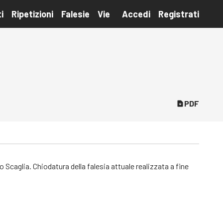
i
Ripetizioni
Falesie
Vie
Accedi
Registrati
PDF
 Scaglia. Chiodatura della falesia attuale realizzata a fine