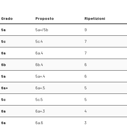
Grado
Proposto
Ripetizioni
5a
5a+/5b
9
5c
5c.4
7
6a
6a.4
7
6b
6b.4
6
5a
5a+.4
6
6a+
6a+.5
5
5c
5c.5
5
6a
6a+.3
4
6a
6a.6
3