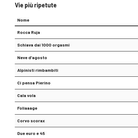
Vie più ripetute
Nome
Rocca Ruja
Schiava dai 1000 orgasmi
Neve d’agosto
Alpinisti rimbambiti
Ci pensa Pierino
Cala vola
Foliaaage
Corvo scorax
Due euro e 45