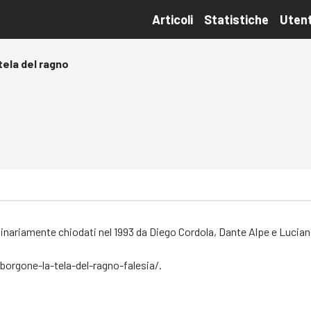
Articoli
Statistiche
Utent
tela del ragno
iginariamente chiodati nel 1993 da Diego Cordola, Dante Alpe e Luciano
/borgone-la-tela-del-ragno-falesia/
.