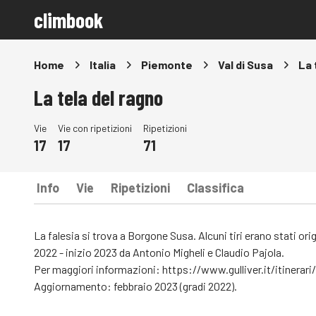
climbook
Home
Italia
Piemonte
Val di Susa
La 
La tela del ragno
Vie
Vie con ripetizioni
Ripetizioni
17
17
71
Info
Vie
Ripetizioni
Classifica
La falesia si trova a Borgone Susa. Alcuni tiri erano stati or
2022 - inizio 2023 da Antonio Migheli e Claudio Pajola.
Per maggiori informazioni:
https://www.gulliver.it/itinerari
Aggiornamento: febbraio 2023 (gradi 2022).