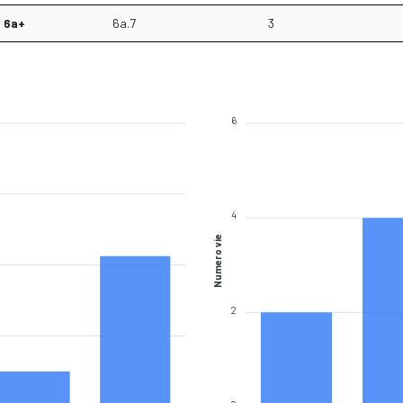
6a+
6a.7
3
6
4
Numero vie
2