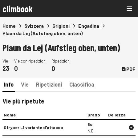
climbook
Home
Svizzera
Grigioni
Engadina
Plaun da Lej (Aufstieg oben, unten)
Plaun da Lej (Aufstieg oben, unten)
Vie
Vie con ripetizioni
Ripetizioni
23
0
0
PDF
Info
Vie
Ripetizioni
Classifica
Vie più ripetute
Nome
Grado
Bellezza
5c
Stryper L1 variante d'attacco
N.D.