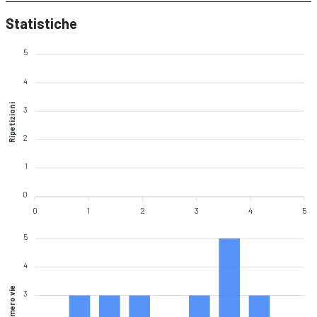
Statistiche
5
4
Ripetizioni
3
2
1
0
0
1
2
3
4
5
5
4
Numero vie
3