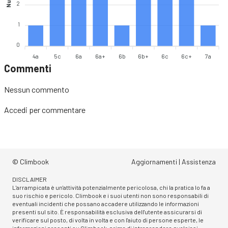
2
1
0
4a
5c
6a
6a+
6b
6b+
6c
6c+
7a
Commenti
Nessun commento
Accedi
per commentare
© Climbook
Aggiornamenti
|
Assistenza
DISCLAIMER
L'arrampicata è un'attività potenzialmente pericolosa, chi la pratica lo fa a
suo rischio e pericolo. Climbook e i suoi utenti non sono responsabili di
eventuali incidenti che possano accadere utilizzando le informazioni
presenti sul sito. È responsabilità esclusiva dell'utente assicurarsi di
verificare sul posto, di volta in volta e con l'aiuto di persone esperte, le