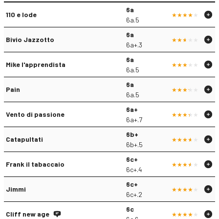
6a
110 e lode
6a.5
6a
Bivio Jazzotto
6a+.3
6a
Mike l'apprendista
6a.5
6a
Pain
6a.5
6a+
Vento di passione
6a+.7
6b+
Catapultati
6b+.5
6c+
Frank il tabaccaio
6c+.4
6c+
Jimmi
6c+.2
6c
Cliff new age