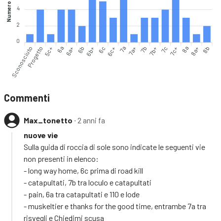
Numero vie
4
2
0
Sconosciuto
Progetto
5c+
6a
6b
6b+
6c
6c+
7a
7a+
7b
7b+
7c+
8a
8a+
8b
6a+
7c
Commenti
Max_tonetto
∙ 2 anni fa
nuove vie
Sulla guida di roccia di sole sono indicate le seguenti vie
non presenti in elenco:
- long way home, 6c prima di road kill
- catapultati, 7b tra loculo e catapultati
- pain, 6a tra catapultati e 110 e lode
- muskeltier e thanks for the good time, entrambe 7a tra
risvegli e Chiedimi scusa