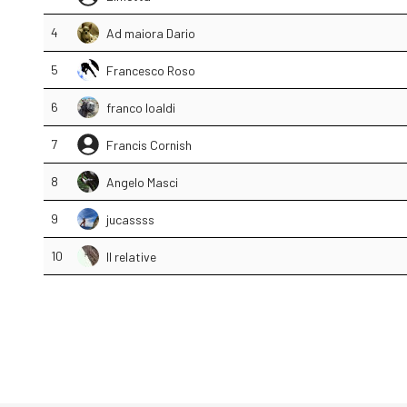
4
Ad maiora Dario
5
Francesco Roso
6
franco loaldi
7
Francis Cornish
8
Angelo Masci
9
jucassss
10
Il relative