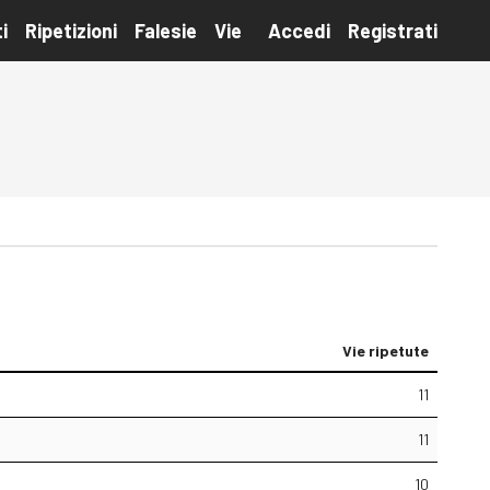
i
Ripetizioni
Falesie
Vie
Accedi
Registrati
Vie ripetute
11
11
10