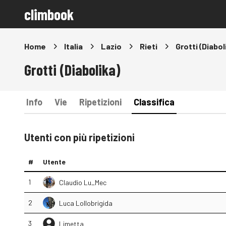
climbook
Home
Italia
Lazio
Rieti
Grotti (Diabol
Grotti (Diabolika)
Info
Vie
Ripetizioni
Classifica
Utenti con più ripetizioni
#
Utente
1
Claudio Lu_Mec
2
Luca Lollobrigida
3
Limetta