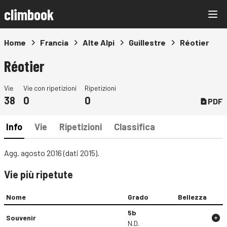
climbook
Home
Francia
Alte Alpi
Guillestre
Réotier
Réotier
Vie
Vie con ripetizioni
Ripetizioni
38
0
0
PDF
Info
Vie
Ripetizioni
Classifica
Agg. agosto 2016 (dati 2015).
Vie più ripetute
Nome
Grado
Bellezza
5b
Souvenir
N.D.