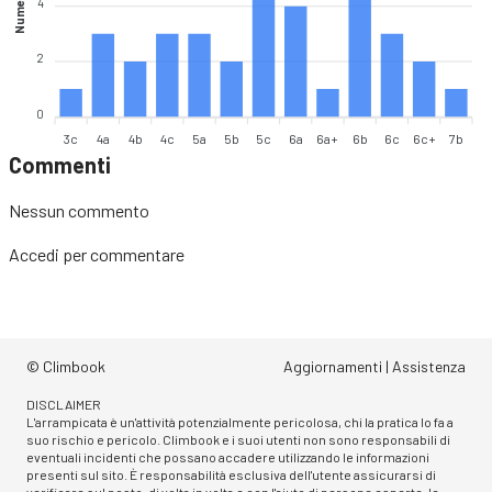
Numero vie
4
2
0
3c
4a
4b
4c
5a
5b
5c
6a
6a+
6b
6c
6c+
7b
Commenti
Nessun commento
Accedi
per commentare
© Climbook
Aggiornamenti
|
Assistenza
DISCLAIMER
L'arrampicata è un'attività potenzialmente pericolosa, chi la pratica lo fa a
suo rischio e pericolo. Climbook e i suoi utenti non sono responsabili di
eventuali incidenti che possano accadere utilizzando le informazioni
presenti sul sito. È responsabilità esclusiva dell'utente assicurarsi di