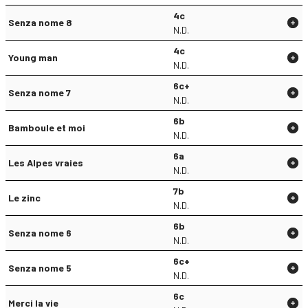
4c
Senza nome 8
N.D.
4c
Young man
N.D.
6c+
Senza nome 7
N.D.
6b
Bamboule et moi
N.D.
6a
Les Alpes vraies
N.D.
7b
Le zinc
N.D.
6b
Senza nome 6
N.D.
6c+
Senza nome 5
N.D.
6c
Merci Ia vie