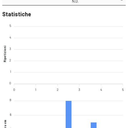
N.D.
Statistiche
5
4
Ripetizioni
3
2
1
0
0
1
2
3
4
5
8
6