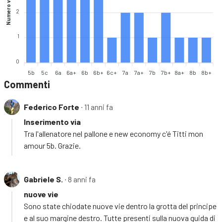
Numero vie
2
1
0
5b
5c
6a
6a+
6b
6b+
6c+
7a
7a+
7b
7b+
8a+
8b
8b+
Commenti
Federico Forte
∙ 11 anni fa
Inserimento via
Tra l'allenatore nel pallone e new economy c'é Titti mon
amour 5b. Grazie.
Gabriele S.
∙ 8 anni fa
nuove vie
Sono state chiodate nuove vie dentro la grotta del principe
e al suo margine destro. Tutte presenti sulla nuova guida di