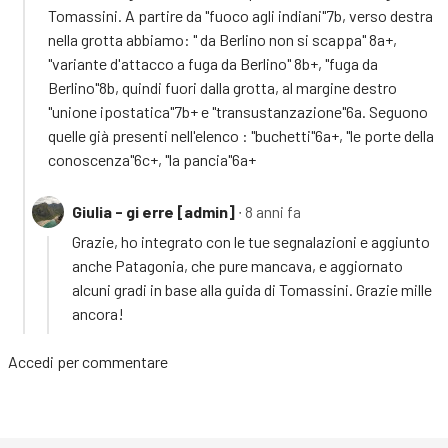
Tomassini. A partire da "fuoco agli indiani"7b, verso destra
nella grotta abbiamo: " da Berlino non si scappa" 8a+,
"variante d'attacco a fuga da Berlino" 8b+, "fuga da
Berlino"8b, quindi fuori dalla grotta, al margine destro
"unione ipostatica"7b+ e "transustanzazione"6a. Seguono
quelle già presenti nell'elenco : "buchetti"6a+, "le porte della
conoscenza"6c+, "la pancia"6a+
Giulia - gi erre [admin]
∙ 8 anni fa
Grazie, ho integrato con le tue segnalazioni e aggiunto
anche Patagonia, che pure mancava, e aggiornato
alcuni gradi in base alla guida di Tomassini. Grazie mille
ancora!
Accedi
per commentare