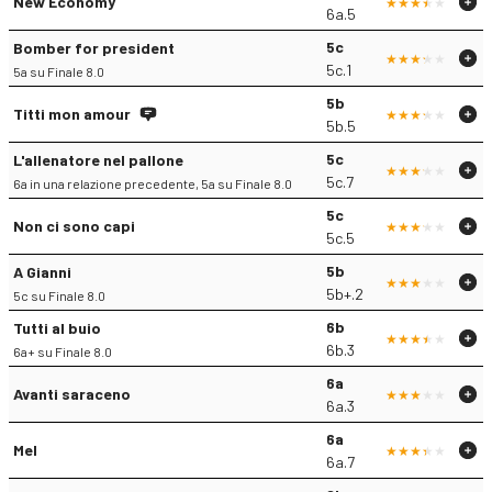
New Economy
6a.5
5c
Bomber for president
5c.1
5a su Finale 8.0
5b
Titti mon amour
5b.5
5c
L'allenatore nel pallone
5c.7
6a in una relazione precedente, 5a su Finale 8.0
5c
Non ci sono capi
5c.5
5b
A Gianni
5b+.2
5c su Finale 8.0
6b
Tutti al buio
6b.3
6a+ su Finale 8.0
6a
Avanti saraceno
6a.3
6a
Mel
6a.7