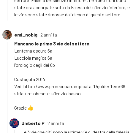
settore "Falesia del silenzio inferiore". Le ripetizioni sono
state ora accorpate sotto la Falesia del silenzio inferiore, e
le vie sono state rimosse dall'elenco di questo settore.
emi_nobig
∙ 2 anni fa
Mancano le prime 3 vie del settore
Lanterna oscura 6a
Lucciola magica 6a
l'orologio degli dei 6b
Costaguta 2014
Vedi http://www.proreccoarrampicata.it/guide/item/69-
striature-obese-e-silenzio-basso
Grazie 👍
Umberto P
∙ 2 anni fa
Le 3 vie che citi sono le ultime vie di destra della falesia