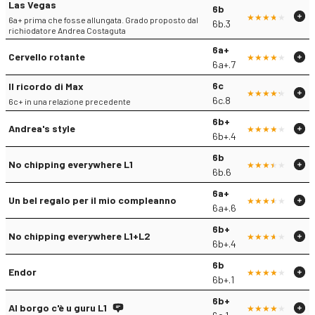
Las Vegas
6b
6a+ prima che fosse allungata. Grado proposto dal
6b.3
richiodatore Andrea Costaguta
6a+
Cervello rotante
6a+.7
6c
Il ricordo di Max
6c.8
6c+ in una relazione precedente
6b+
Andrea's style
6b+.4
6b
No chipping everywhere L1
6b.6
6a+
Un bel regalo per il mio compleanno
6a+.6
6b+
No chipping everywhere L1+L2
6b+.4
6b
Endor
6b+.1
6b+
Al borgo c'è u guru L1