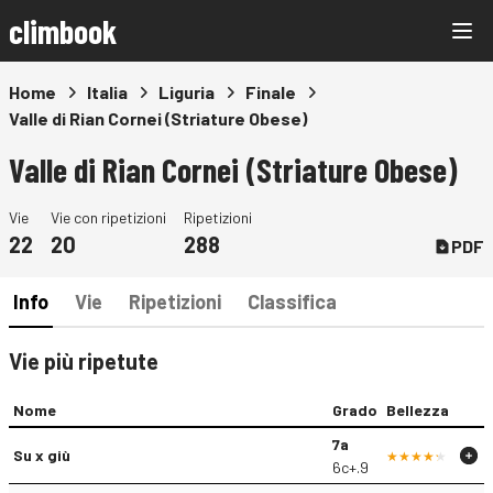
climbook
Home
Italia
Liguria
Finale
Valle di Rian Cornei (Striature Obese)
Valle di Rian Cornei (Striature Obese)
Vie
Vie con ripetizioni
Ripetizioni
22
20
288
PDF
Info
Vie
Ripetizioni
Classifica
Vie più ripetute
Nome
Grado
Bellezza
7a
Su x giù
6c+.9