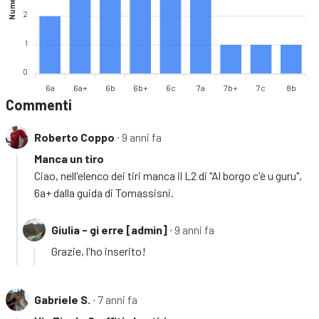
2
1
0
6a
6a+
6b
6b+
6c
7a
7b+
7c
8b
Commenti
Roberto Coppo
∙ 9 anni fa
Manca un tiro
Ciao, nell'elenco dei tiri manca il L2 di "Al borgo c'è u guru",
6a+ dalla guida di Tomassisni.
Giulia - gi erre [admin]
∙ 9 anni fa
Grazie, l'ho inserito!
Gabriele S.
∙ 7 anni fa