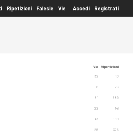
i
Ripetizioni
Falesie
Vie
Accedi
Registrati
Vie
Ripetizioni
32
10
8
26
64
389
22
141
47
189
25
376