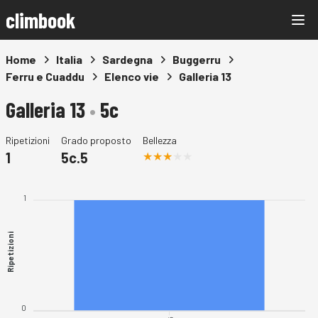
climbook
Home
Italia
Sardegna
Buggerru
Ferru e Cuaddu
Elenco vie
Galleria 13
Galleria 13
•
5c
Ripetizioni
Grado proposto
Bellezza
1
5c.5
1
Ripetizioni
0