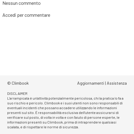
Nessun commento
Accedi
per commentare
© Climbook
Aggiornamenti
|
Assistenza
DISCLAIMER
L'arrampicata è un'attività potenzialmente pericolosa, chi la pratica lo fa a
suo rischio e pericolo. Climbook e i suoi utenti non sono responsabili di
eventuali incidenti che possano accadere utilizzando le informazioni
presenti sul sito. È responsabilità esclusiva dell'utente assicurarsi di
verificare sul posto, di volta in volta e con l'aiuto di persone esperte, le
informazioni presenti su Climbook, prima di intraprendere qualsiasi
scalata, e di rispettare le norme di sicurezza.