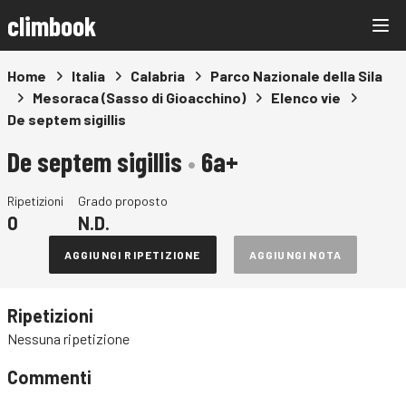
climbook
Home
Italia
Calabria
Parco Nazionale della Sila
Mesoraca (Sasso di Gioacchino)
Elenco vie
De septem sigillis
De septem sigillis
•
6a+
Ripetizioni
Grado proposto
0
N.D.
AGGIUNGI RIPETIZIONE
AGGIUNGI NOTA
Ripetizioni
Nessuna ripetizione
Commenti