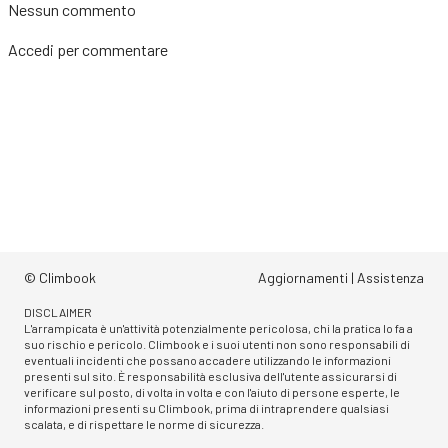
Nessun commento
Accedi
per commentare
© Climbook
Aggiornamenti
|
Assistenza
DISCLAIMER
L'arrampicata è un'attività potenzialmente pericolosa, chi la pratica lo fa a
suo rischio e pericolo. Climbook e i suoi utenti non sono responsabili di
eventuali incidenti che possano accadere utilizzando le informazioni
presenti sul sito. È responsabilità esclusiva dell'utente assicurarsi di
verificare sul posto, di volta in volta e con l'aiuto di persone esperte, le
informazioni presenti su Climbook, prima di intraprendere qualsiasi
scalata, e di rispettare le norme di sicurezza.