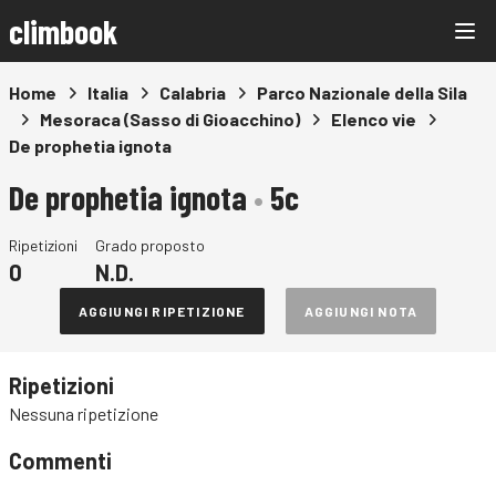
climbook
Home
Italia
Calabria
Parco Nazionale della Sila
Mesoraca (Sasso di Gioacchino)
Elenco vie
De prophetia ignota
De prophetia ignota
•
5c
Ripetizioni
Grado proposto
0
N.D.
AGGIUNGI RIPETIZIONE
AGGIUNGI NOTA
Ripetizioni
Nessuna ripetizione
Commenti