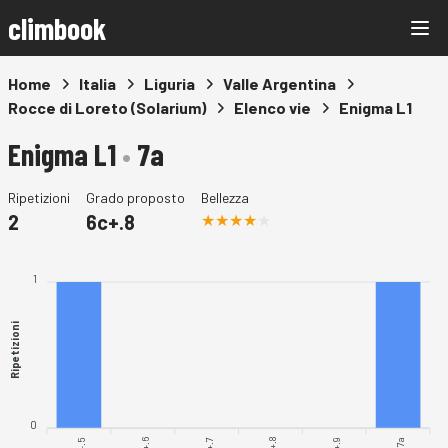
climbook
Home
Italia
Liguria
Valle Argentina
Rocce di Loreto (Solarium)
Elenco vie
Enigma L1
Enigma L1
•
7a
Ripetizioni
Grado proposto
Bellezza
2
6c+.8
1
Ripetizioni
0