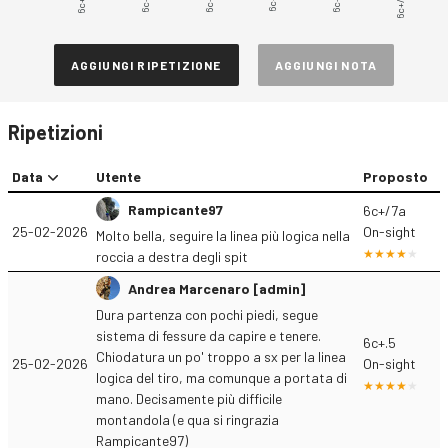
6c+.5
6c+.7
6c+.8
6c+/7a
6c+.6
6c+.9
AGGIUNGI RIPETIZIONE
AGGIUNGI NOTA
Ripetizioni
Data
Utente
Proposto
Rampicante97
6c+/7a
25-02-2026
On-sight
Molto bella, seguire la linea più logica nella
roccia a destra degli spit
Andrea Marcenaro [admin]
Dura partenza con pochi piedi, segue
sistema di fessure da capire e tenere.
6c+.5
Chiodatura un po' troppo a sx per la linea
25-02-2026
On-sight
logica del tiro, ma comunque a portata di
mano. Decisamente più difficile
montandola (e qua si ringrazia
Rampicante97)