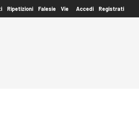
i
Ripetizioni
Falesie
Vie
Accedi
Registrati