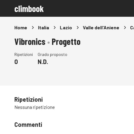
climbook
Home
Italia
Lazio
Valle dell'Aniene
C
Vibronics
•
Progetto
Ripetizioni
Grado proposto
0
N.D.
Ripetizioni
Nessuna ripetizione
Commenti