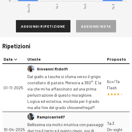
0
6c+/7a
7a.1
7a.2
7a.3
AGGIUNGI RIPETIZIONE
AGGIUNGI NOTA
Ripetizioni
Data
Utente
Proposto
Giovanni Ridolfi
Dal giallo a tasche si sfuma verso il grigio
6c+/7a
costellato di patate. Meteora a 360°. È la
01-11-2025
Flash
via che mi ha affascinato ad una prima
perlustrazione di questo muraglione.
Logica ed estetica, morbida per il grado
ma alla fine del grado chissenefrega!!!
Rampicante97
7a.3
Bellissima via molto intuitiva con passaggi
10-04-2025
On-sight
duri tra il terzo e il quinto rinvio, poi di