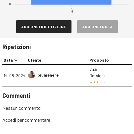
0
7a.5
AGGIUNGI RIPETIZIONE
AGGIUNGI NOTA
Ripetizioni
Data
Utente
Proposto
7a.5
piumenere
14-08-2024
On-sight
Commenti
Nessun commento
Accedi
per commentare