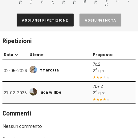
7b+.3
7b+.5
7b+/7c
AGGIUNGI RIPETIZIONE
AGGIUNGI NOTA
Ripetizioni
Data
Utente
Proposto
7c.2
MMarotta
02-05-2026
2° giro
7b+.2
luca willbe
27-02-2026
2° giro
Commenti
Nessun commento