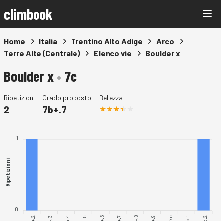
climbook
Home
Italia
Trentino Alto Adige
Arco
Terre Alte (Centrale)
Elenco vie
Boulder x
Boulder x
•
7c
Ripetizioni
Grado proposto
Bellezza
2
7b+.7
1
Ripetizioni
0
7b+.2
7b+.4
7b+.6
7b+.8
7b+.9
7c.1
7c.2
7b+.7