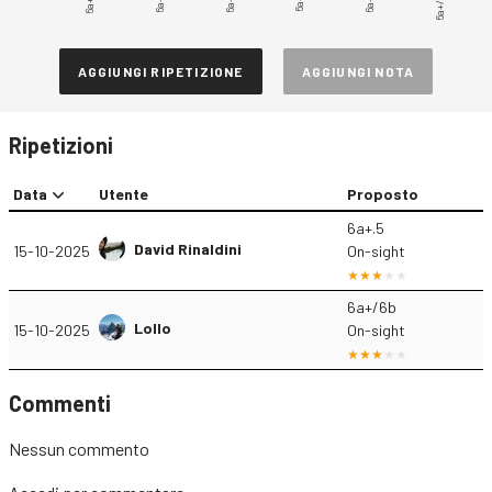
6a+.5
6a+.7
6a+/6b
6a+.6
6a+.9
AGGIUNGI RIPETIZIONE
AGGIUNGI NOTA
Ripetizioni
Data
Utente
Proposto
6a+.5
David Rinaldini
15-10-2025
On-sight
6a+/6b
Lollo
15-10-2025
On-sight
Commenti
Nessun commento