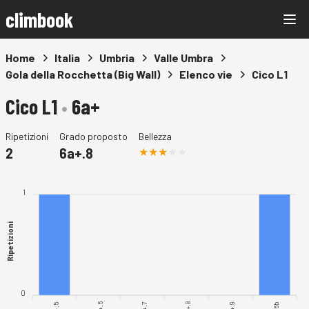
climbook
Home
Italia
Umbria
Valle Umbra
Gola della Rocchetta (Big Wall)
Elenco vie
Cico L1
Cico L1
•
6a+
Ripetizioni
Grado proposto
Bellezza
2
6a+.8
1
Ripetizioni
0
6a+.8