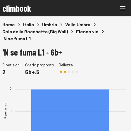
climbook
Home
Italia
Umbria
Valle Umbra
Gola della Rocchetta (Big Wall)
Elenco vie
'N se fuma L1
'N se fuma L1
•
6b+
Ripetizioni
Grado proposto
Bellezza
2
6b+.5
2
Ripetizioni
1