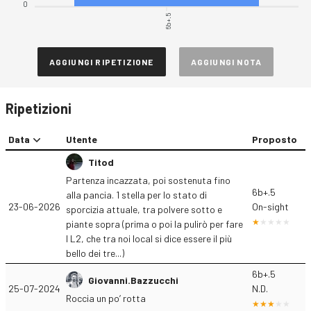
0
6b+.5
AGGIUNGI RIPETIZIONE
AGGIUNGI NOTA
Ripetizioni
Data
Utente
Proposto
Titod
Partenza incazzata, poi sostenuta fino
6b+.5
alla pancia. 1 stella per lo stato di
23-06-2026
On-sight
sporcizia attuale, tra polvere sotto e
piante sopra (prima o poi la pulirò per fare
l L2, che tra noi local si dice essere il più
bello dei tre...)
6b+.5
Giovanni.Bazzucchi
25-07-2024
N.D.
Roccia un po’ rotta