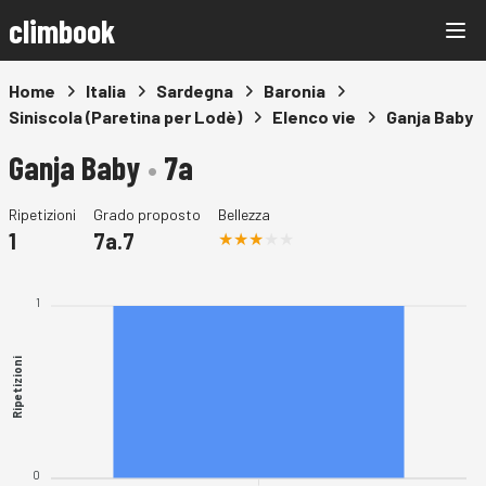
climbook
Home
Italia
Sardegna
Baronia
Siniscola (Paretina per Lodè)
Elenco vie
Ganja Baby
Ganja Baby
•
7a
Ripetizioni
Grado proposto
Bellezza
1
7a.7
1
Ripetizioni
0