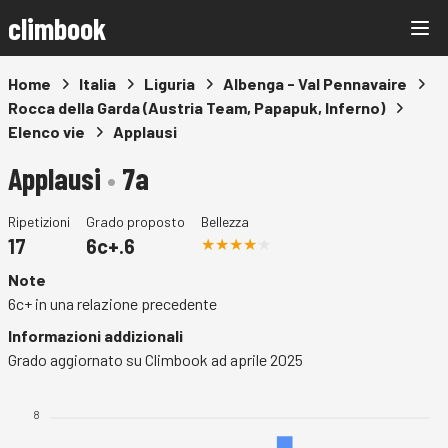
climbook
Home
Italia
Liguria
Albenga - Val Pennavaire
Rocca della Garda (Austria Team, Papapuk, Inferno)
Elenco vie
Applausi
Applausi
•
7a
Ripetizioni
Grado proposto
Bellezza
17
6c+.6
Note
6c+ in una relazione precedente
Informazioni addizionali
Grado aggiornato su Climbook ad aprile 2025
8