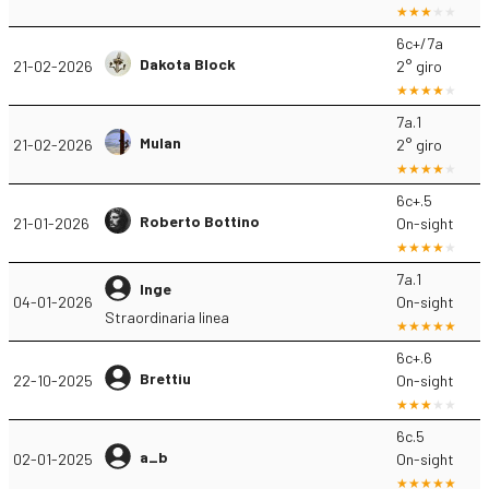
6c+/7a
Dakota Block
21-02-2026
2° giro
7a.1
Mulan
21-02-2026
2° giro
6c+.5
Roberto Bottino
21-01-2026
On-sight
7a.1
Inge
04-01-2026
On-sight
Straordinaria linea
6c+.6
Brettiu
22-10-2025
On-sight
6c.5
a_b
02-01-2025
On-sight