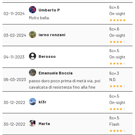
6c+.6
Umberto P
02-11-2024
On-sight
Molto bella.
6c+.6
iarno ronzani
03-02-2024
On-sight
6c+.5
Berosso
04-11-2023
On-sight
Emanuele Boccia
6c+.3
06-03-2023
N.D.
passo duro poco prima di metà via, poi
cavalcata di resistenza fino alla fine
6c+.5
kl3r
30-12-2022
On-sight
6c+.5
Marta
30-12-2022
Flash