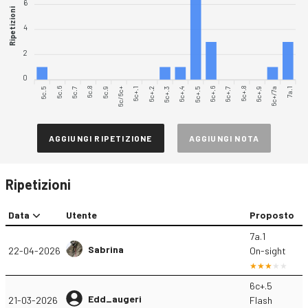
6
Ripetizioni
4
2
0
6c.5
6c.6
6c.7
6c.8
6c.9
6c/6c+
6c+.1
6c+.2
6c+.4
6c+.5
6c+.6
6c+.7
6c+.8
6c+.9
6c+/7a
7a.1
6c+.3
AGGIUNGI RIPETIZIONE
AGGIUNGI NOTA
Ripetizioni
Data
Utente
Proposto
7a.1
Sabrina
22-04-2026
On-sight
6c+.5
Edd_augeri
21-03-2026
Flash