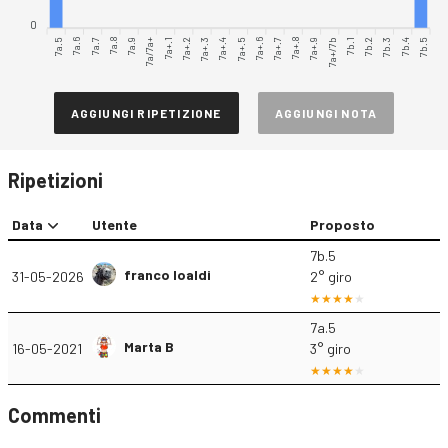
0
7a.5
7a.6
7a.7
7a.8
7a.9
7a/7a+
7a+.1
7a+.2
7a+.3
7a+.4
7a+.6
7a+.7
7a+.8
7a+.9
7a+/7b
7b.1
7b.2
7b.3
7b.4
7b.5
7a+.5
AGGIUNGI RIPETIZIONE
AGGIUNGI NOTA
Ripetizioni
Data
Utente
Proposto
7b.5
franco loaldi
31-05-2026
2° giro
7a.5
Marta B
16-05-2021
3° giro
Commenti