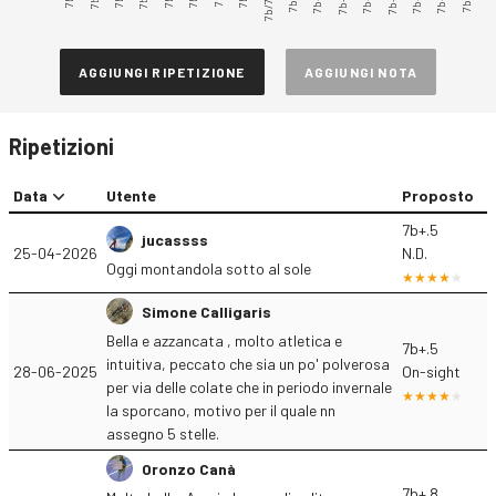
7b+.3
7b+.5
7b/7b+
AGGIUNGI RIPETIZIONE
AGGIUNGI NOTA
Ripetizioni
Data
Utente
Proposto
7b+.5
jucassss
25-04-2026
N.D.
Oggi montandola sotto al sole
Simone Calligaris
Bella e azzancata , molto atletica e
7b+.5
intuitiva, peccato che sia un po' polverosa
28-06-2025
On-sight
per via delle colate che in periodo invernale
la sporcano, motivo per il quale nn
assegno 5 stelle.
Oronzo Canà
7b+.8