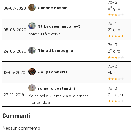
7b+.2
Simone Massini
05-07-2020
5° giro
7b+.1
Stiky green aucone-3
05-06-2020
2° giro
continuità e verve
7b+.7
Timoti Lamboglia
24-05-2020
2° giro
7b+.3
Jolly Lamberti
19-05-2020
Flash
romano costantini
7b+.3
27-10-2019
On-sight
Molto bella. Ultima via di giornata
montandola.
Commenti
Nessun commento