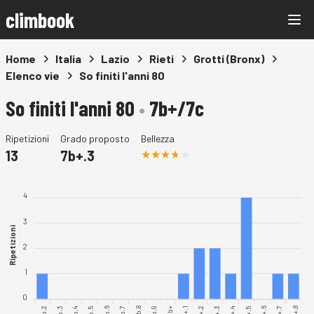
climbook
Home
Italia
Lazio
Rieti
Grotti (Bronx)
Elenco vie
So finiti l'anni 80
So finiti l'anni 80
•
7b+/7c
Ripetizioni
Grado proposto
Bellezza
13
7b+.3
4
3
Ripetizioni
2
1
0
7b.2
7b.3
7b.4
7b.5
7b.6
7b.7
7b.8
7b.9
7b+.1
7b+.2
7b+.4
7b+.6
7b+.7
7b+.8