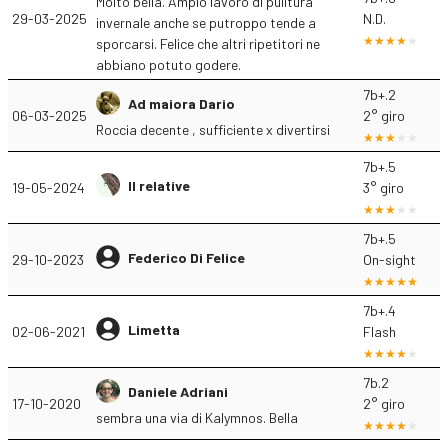
Molto bella. Ampio lavoro di pulitura
29-03-2025
N.D.
invernale anche se putroppo tende a
sporcarsi. Felice che altri ripetitori ne
abbiano potuto godere.
7b+.2
Ad maiora Dario
06-03-2025
2° giro
Roccia decente , sufficiente x divertirsi
7b+.5
Il relative
19-05-2024
3° giro
7b+.5
Federico Di Felice
29-10-2023
On-sight
7b+.4
Limetta
02-06-2021
Flash
7b.2
Daniele Adriani
17-10-2020
2° giro
sembra una via di Kalymnos. Bella