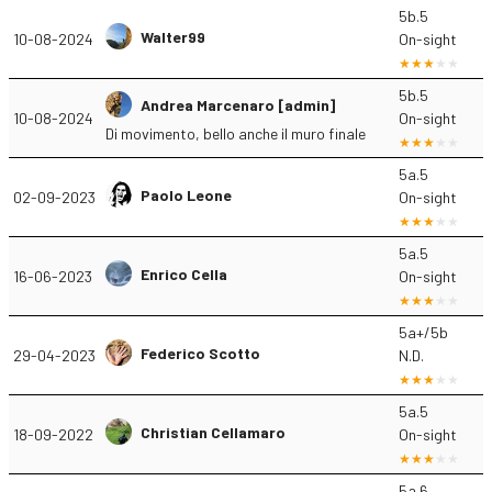
5b.5
Walter99
10-08-2024
On-sight
5b.5
Andrea Marcenaro [admin]
10-08-2024
On-sight
Di movimento, bello anche il muro finale
5a.5
Paolo Leone
02-09-2023
On-sight
5a.5
Enrico Cella
16-06-2023
On-sight
5a+/5b
Federico Scotto
29-04-2023
N.D.
5a.5
Christian Cellamaro
18-09-2022
On-sight
5a.6