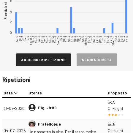
6
Ripetizioni
4
2
0
5a.5
5a.6
5a.7
5a.8
5a.9
5a/5a+
5a+.1
5a+.2
5a+.3
5a+.4
5a+.5
5a+.6
5a+.7
5a+.8
5a+.9
5a+/5b
5b.1
5b.2
5b.3
5b.4
5b.6
5b.7
5b.8
5b.9
5b/5b+
5b+.1
5b+.2
5b+.3
5b+.4
5b+.5
5b+.6
5b+.7
5b+.8
5b+.9
5b+/5c
5c.1
5c.2
5c.3
5c.4
5c.5
5b.5
AGGIUNGI RIPETIZIONE
AGGIUNGI NOTA
Ripetizioni
Data
Utente
Proposto
5c.5
Pig_Jr89
31-07-2026
On-sight
Fratellojeje
5c.5
04-07-2026
On-sight
Un passetto in alto. Per il resto molto