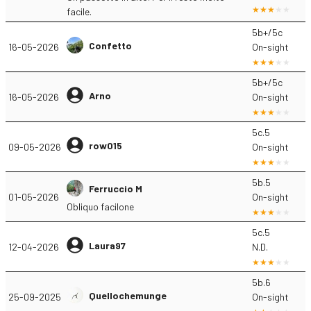
facile.
5b+/5c
Confetto
16-05-2026
On-sight
5b+/5c
Arno
16-05-2026
On-sight
5c.5
row015
09-05-2026
On-sight
5b.5
Ferruccio M
01-05-2026
On-sight
Obliquo facilone
5c.5
Laura97
12-04-2026
N.D.
5b.6
Quellochemunge
25-09-2025
On-sight