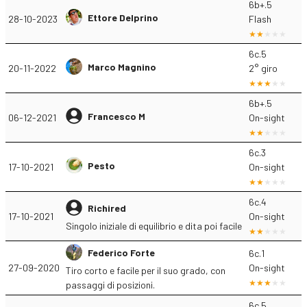
6b+.5
Ettore Delprino
28-10-2023
Flash
6c.5
Marco Magnino
20-11-2022
2° giro
6b+.5
Francesco M
06-12-2021
On-sight
6c.3
Pesto
17-10-2021
On-sight
6c.4
Richired
17-10-2021
On-sight
Singolo iniziale di equilibrio e dita poi facile
Federico Forte
6c.1
27-09-2020
On-sight
Tiro corto e facile per il suo grado, con
passaggi di posizioni.
6c.5