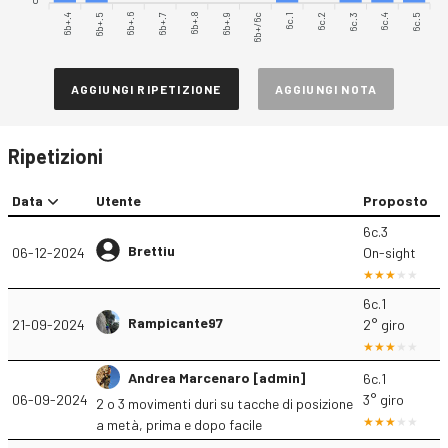
6b+.4
6b+.5
6b+.6
6b+.7
6b+.8
6b+.9
6b+/6c
6c.1
6c.2
6c.3
6c.4
6c.5
AGGIUNGI RIPETIZIONE
AGGIUNGI NOTA
Ripetizioni
Data
Utente
Proposto
6c.3
Brettiu
06-12-2024
On-sight
6c.1
Rampicante97
21-09-2024
2° giro
Andrea Marcenaro [admin]
6c.1
06-09-2024
3° giro
2 o 3 movimenti duri su tacche di posizione
a metà, prima e dopo facile