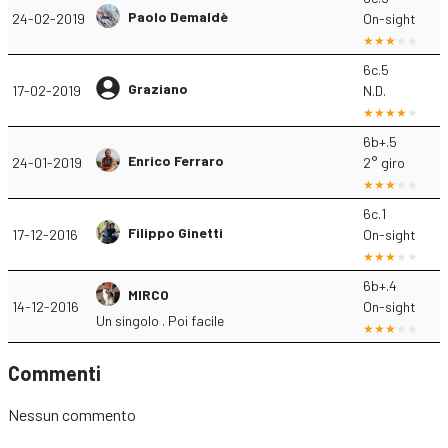
Paolo Demaldè
24-02-2019
On-sight
6c.5
Graziano
17-02-2019
N.D.
6b+.5
Enrico Ferraro
24-01-2019
2° giro
6c.1
Filippo Ginetti
17-12-2016
On-sight
6b+.4
MIRCO
14-12-2016
On-sight
Un singolo . Poi facile
Commenti
Nessun commento