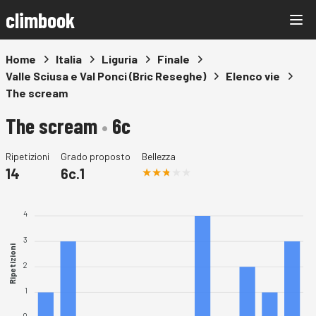
climbook
Home
Italia
Liguria
Finale
Valle Sciusa e Val Ponci (Bric Reseghe)
Elenco vie
The scream
The scream
•
6c
Ripetizioni
Grado proposto
Bellezza
14
6c.1
4
3
Ripetizioni
2
1
0