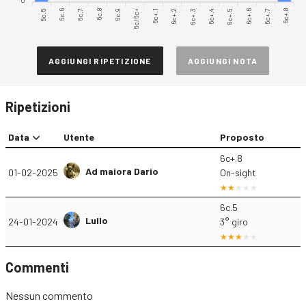
6c.5
6c.6
6c.7
6c.9
6c/6c+
6c+.1
6c+.2
6c+.3
6c+.4
6c+.6
6c+.7
6c+.8
6c.8
6c+.5
AGGIUNGI RIPETIZIONE
AGGIUNGI NOTA
Ripetizioni
Data
Utente
Proposto
6c+.8
Ad maiora Dario
01-02-2025
On-sight
6c.5
Lullo
24-01-2024
3° giro
Commenti
Nessun commento