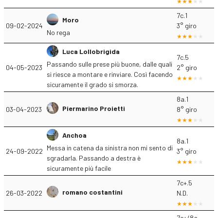
7c.1
Moro
09-02-2024
3° giro
No rega
Luca Lollobrigida
7c.5
Passando sulle prese più buone, dalle quali
04-05-2023
2° giro
si riesce a montare e rinviare. Così facendo
sicuramente il grado si smorza.
8a.1
Piermarino Proietti
03-04-2023
8° giro
Anchoa
8a.1
Messa in catena da sinistra non mi sento di
24-09-2022
3° giro
sgradarla. Passando a destra è
sicuramente più facile
7c+.5
romano costantini
26-03-2022
N.D.
7c+/8a