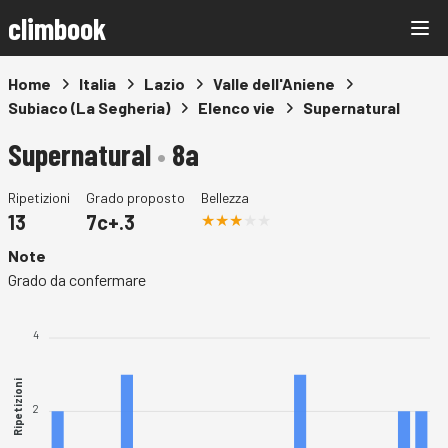
climbook
Home
Italia
Lazio
Valle dell'Aniene
Subiaco (La Segheria)
Elenco vie
Supernatural
Supernatural
•
8a
Ripetizioni
Grado proposto
Bellezza
13
7c+.3
Note
Grado da confermare
4
Ripetizioni
2