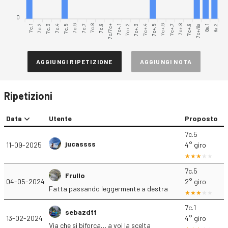
0
7c.1
7c.2
7c.3
7c.4
7c.5
7c.7
7c.8
7c.9
7c/7c+
7c+.1
7c+.2
7c+.3
7c+.4
7c+.5
7c+.6
7c+.8
7c+.9
7c+/8a
8a.1
8a.2
7c.6
7c+.7
AGGIUNGI RIPETIZIONE
AGGIUNGI NOTA
Ripetizioni
Data
Utente
Proposto
7c.5
jucassss
11-09-2025
4° giro
7c.5
Frullo
04-05-2024
2° giro
Fatta passando leggermente a destra
7c.1
sebazdtt
13-02-2024
4° giro
Via che si biforca… a voi la scelta