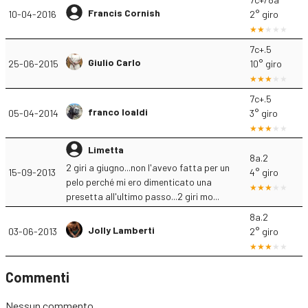
Francis Cornish
10-04-2016
2° giro
7c+.5
Giulio Carlo
25-06-2015
10° giro
7c+.5
franco loaldi
05-04-2014
3° giro
Limetta
8a.2
2 giri a giugno...non l'avevo fatta per un
15-09-2013
4° giro
pelo perché mi ero dimenticato una
presetta all'ultimo passo...2 giri mo...
8a.2
Jolly Lamberti
03-06-2013
2° giro
Commenti
Nessun commento