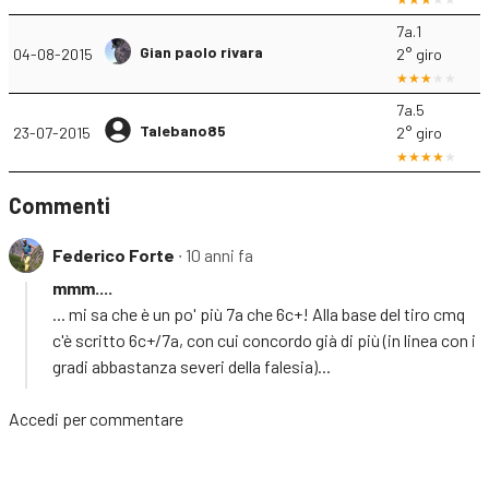
7a.1
Gian paolo rivara
04-08-2015
2° giro
7a.5
Talebano85
23-07-2015
2° giro
Commenti
Federico Forte
∙ 10 anni fa
mmm....
... mi sa che è un po' più 7a che 6c+! Alla base del tiro cmq
c'è scritto 6c+/7a, con cui concordo già di più (in linea con i
gradi abbastanza severi della falesia)...
Accedi
per commentare