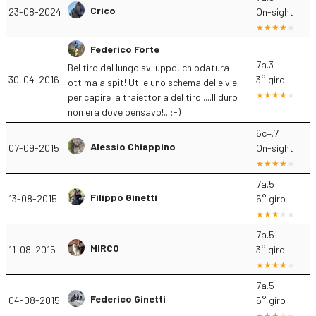
Crico
23-08-2024
On-sight
Federico Forte
7a.3
Bel tiro dal lungo sviluppo, chiodatura
30-04-2016
3° giro
ottima a spit! Utile uno schema delle vie
per capire la traiettoria del tiro.....Il duro
non era dove pensavo!...:-)
6c+.7
Alessio Chiappino
07-09-2015
On-sight
7a.5
Filippo Ginetti
13-08-2015
6° giro
7a.5
MIRCO
11-08-2015
3° giro
7a.5
Federico Ginetti
04-08-2015
5° giro