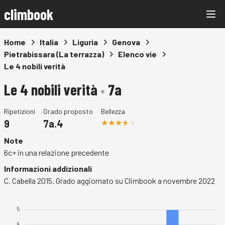
climbook
Home
Italia
Liguria
Genova
Pietrabissara (La terrazza)
Elenco vie
Le 4 nobili verità
Le 4 nobili verità
•
7a
Ripetizioni
Grado proposto
Bellezza
9
7a.4
Note
6c+ in una relazione precedente
Informazioni addizionali
C. Cabella 2015. Grado aggiornato su Climbook a novembre 2022
5
4