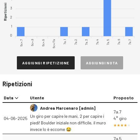
Ripetizioni
3
2
1
0
6c+.7
6c+.8
6c+.9
6c+/7a
7a.1
7a.3
7a.4
7a.5
7a.6
7a.7
7a.2
AGGIUNGI RIPETIZIONE
AGGIUNGI NOTA
Ripetizioni
Data
Utente
Proposto
Andrea Marcenaro [admin]
7a.7
Un giro per capire le mani, 2 per capire i
04-06-2025
4° giro
piedi! Boulder iniziale non difficile, il muro
invece lo è eccome 😂
7a.5